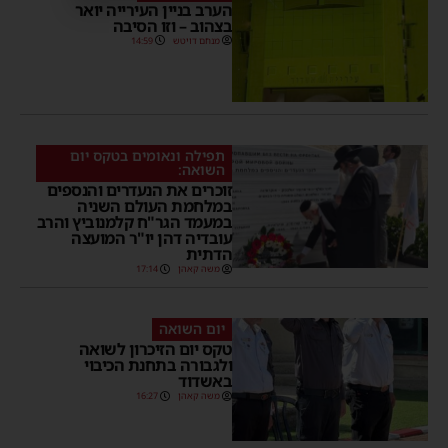
הערב בניין העירייה יואר
בצהוב – וזו הסיבה
מנחם דויטש
14:59
תפילה ונאומים בטקס יום
השואה:
זוכרים את הנעדרים והנספים
במלחמת העולם השניה
במעמד הגר"ח קלמנוביץ והרב
עובדיה דהן יו"ר המועצה
הדתית
משה קאהן
17:14
יום השואה
טקס יום הזיכרון לשואה
ולגבורה בתחנת הכיבוי
באשדוד
משה קאהן
16:27