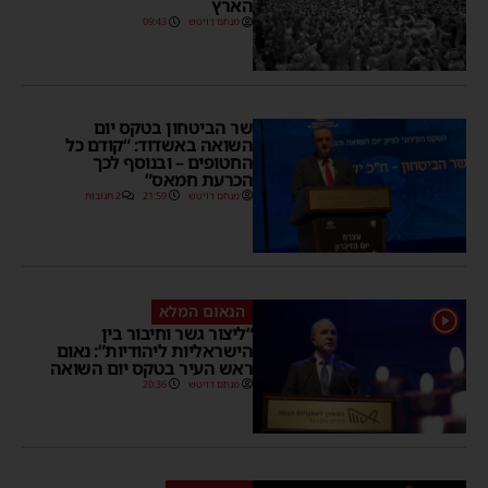
הארץ
מנחם דויטש
09:43
שר הביטחון בטקס יום
השואה באשדוד: “קודם כל
החטופים – ובנוסף לכך
הכרעת חמאס”
מנחם דויטש
21:59
2 תגובות
הנאום המלא
1
“ליצור גשר וחיבור בין
הישראליות ליהודיות”: נאום
ראש העיר בטקס יום השואה
מנחם דויטש
20:36