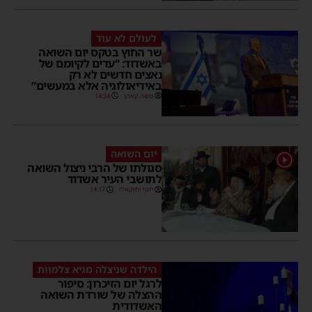
לעולם לא עוד
שר החוץ בטקס יום השואה
באשדוד: “עדים לקיומם של
נאצים חדשים לא רק
באידיאולוגיה אלא במעשים”
משה קאהן
14:34
יום השואה
1
סגולתו של הרבי ניצול השואה
לתושבי העיר אשדוד
יוסי יחזקאלי
14:17
הילדה שניצלה מגיא צלמוות
לרגל יום הזיכרון: סיפור
ההצלה של שורדת השואה
האשדודית