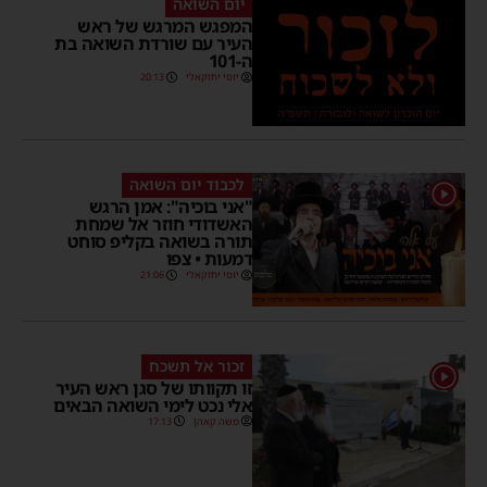
יום השואה
המפגש המרגש של ראש
העיר עם שורדת השואה בת
ה-101
יוסי יחזקאלי
20:13
לכבוד יום השואה
1
"אני בוכיה": אמן הרגש
האשדודי חוזר אל שמחת
תורה בשואה בקליפ סוחט
דמעות • צפו
יוסי יחזקאלי
21:06
זכור אל תשכח
1
זו תקוותו של סגן ראש העיר
אלי נכט לימי השואה הבאים
משה קאהן
17:13