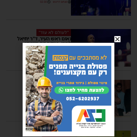
מנחם דויטש
02:30
"לעולם לא עוד"
נאום ראש העיר, ד"ר יחיאל
לסרי, בטקס יום הזיכרון
לשואה ולגבורה תשפ"ד
אביב נחשוני
21:00
השם יקום דמם
ערב יום השואה: זכרונות
מהרבי מקאליב זצ”ל
משה קאהן
16:04
פרסומת
כאות הזדהות