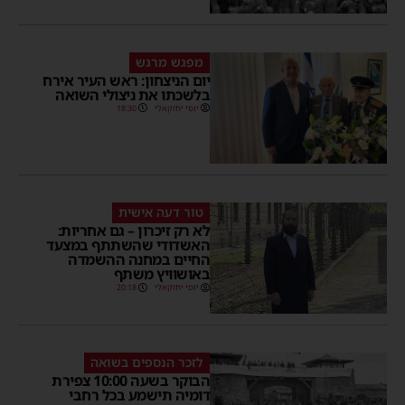
מפגש מרגש
יום הניצחון: ראש העיר אירח
בלשכתו את ניצולי השואה
יוסי יחזקאלי
18:30
טור דעה אישית
לא רק זיכרון – גם אחריות:
האשדודי שהשתתף במצעד
החיים במחנה ההשמדה
באושוויץ משתף
יוסי יחזקאלי
20:18
לזכר הנספים בשואה
הבוקר בשעה 10:00 צפירת
דומיה תישמע בכל רחבי