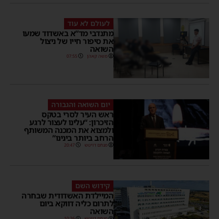
לעולם לא עוד
מתנדבי מד”א באשדוד שמעו
את סיפור חייו של ניצול
השואה
משה קאהן
07:55
יום השואה והגבורה
ראש העיר לסרי בטקס
הזיכרון: “עלינו לעצור לרגע
ולמצוא את המכנה המשותף
הרחב ביותר בינינו”
מנחם דויטש
20:47
קידוש השם
המיילדת האשדודית שבחרה
לתרום כליה דווקא ביום
השואה
מנחם דויטש
10:26