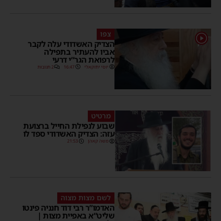
צפו
1
הצדיק האשדודי עלה לקבר
אביו להעתיר בתפילה
לרפואת הגר”י דרעי
יוסי יחזקאלי
16:47
2 תגובות
מרטיט
שבוע לנפילת החייל ברצועת
עזה: הצדיק האשדודי ספד לו
משה קאהן
21:53
לשם מצות מצוה
האדמו”ר רבי דוד חנניה פינטו
שליט”א באפיית מצות |