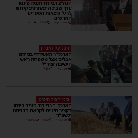
הגה"צ רבי דוד חנניה פינטו
ערך שבת התאחרות: קידוש
לרגל הוצאות הספרים
החדשים
יוסי יחזקאלי
15:09
1 תגובות
חבל על דאבדין
האדמו”ר האשדודי בניחום
אבלים אצל משפחת ראש
הישיבה זצוק”ל
משה קאהן
17:58
בימי קציר חיטים
האדמו"ר רבי דוד חנניה פינטו
בקציר חיטים לקראת חג פסח
תשפ"ד
משה קאהן
18:30
3 תגובות