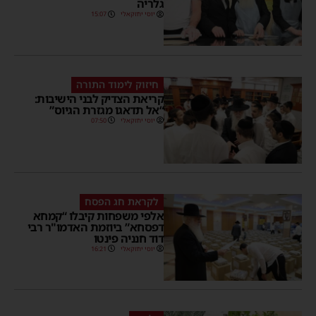
גלריה
יוסי יחזקאלי
15:07
חיזוק לימוד התורה
קריאת הצדיק לבני הישיבות:
“אל תדאגו מגזרת הגיוס”
יוסי יחזקאלי
07:50
לקראת חג הפסח
אלפי משפחות קיבלו “קמחא
דפסחא” ביוזמת האדמו"ר רבי
דוד חנניה פינטו
יוסי יחזקאלי
16:21