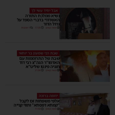
אבל יחיד עשי לך
נשיא ממלכת התורה
האשדודי בדברי הספד על
גדול הדור
משה קאהן
17:35
1 תגובות
שבת רבי שמעון בר יוחאי
שבת של התרוממות עם
האדמו"ר הגה"צ רבי דוד
חנניה פינטו שליט"א
משה קאהן
21:06
יוזמה ברוכה
אלפי משפחות זכו לקבל
"קמחא דפסחא" ותווי קנייה
משה קאהן
11:50