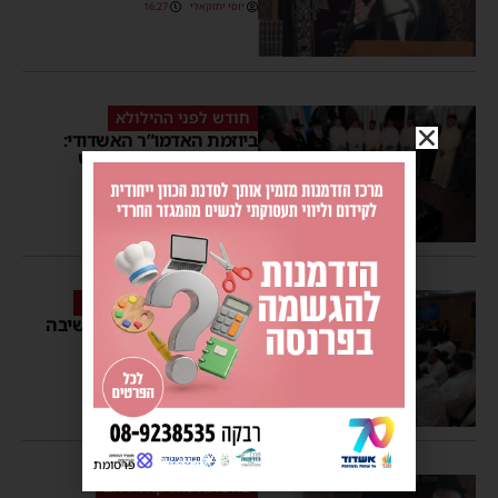
יוסי יחזקאלי
16:27
חודש לפני ההילולא
ביוזמת האדמו”ר האשדודי:
שיפוץ נרחב בציון הקדוש
במרוקו
משה קאהן
18:39
בהשתתפות ראש הישיבה
כך סיימו את ‘זמן קיץ’ בישיבה
האשדודית
משה קאהן
21:40
5 תגובות
פרסומת
בהשתתפות קהל רחב