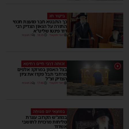
ביקור חג
כך התבטא חבר מועצת חכמי
התורה על הגאון הצדיק רבי
דוד פינטו שליט”א
יוסי יחזקאלי
18:25
1 תגובות
זְכוּתֵהּ דְּרַבִּי חַיִים רְחִימָא
1
בצל האסון במרוקו: אלפים
מרחבי תבל פקדו את ציון
הצדיק זצ”ל
יוסי יחזקאלי
17:46
2 תגובות
בְּמוֹצָאֵי יוֹם מְנוּחָה
במוצ”ש הקרוב: עצרת
סליחות מרכזית לתושבי
אשדוד