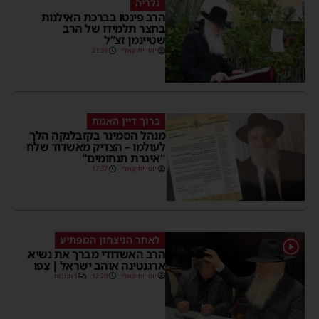
גלריה
הרב פינטו בברכת האילנות
בחצר תלמידו של הרב
שטיינמן זצ”ל
יוסי יחזקאלי
21:39
ברוך דיין האמת
מנהל הסמינר בקזבלנקה הלך
לעולמו – הצדיק מאשדוד שלח
"איגרת תנחומים"
יוסי יחזקאלי
17:37
לאחר הניצחון המפתיע
1
הרב האשדודי מברך את נשיא
ארגנטינה אוהב ישראל | צפו
יוסי יחזקאלי
12:20
1 תגובות