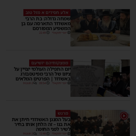
אלע חסידים א מזל טוב
שמחה גדולה: בת הרבי
מאשדוד התארסה עם בן
המשפיע המפורסם
יוסי יחזקאלי
22:49
מִמְּצֻקוֹתֵיהֶם יוֹשִׁיעֵם
יום התפילה העולמי יצויין על
ציונו של הרבי מפיטסבורג
באשדוד | הפרטים המלאים
יוסי יחזקאלי
09:54
2 תגובות
מרגש
1
בעל המנגן האשדודי חיתן את
את בנו – זה הלחן אותו בחיר
לשיר לפני החופה
יוסי יחזקאלי
12:48
2 תגובות