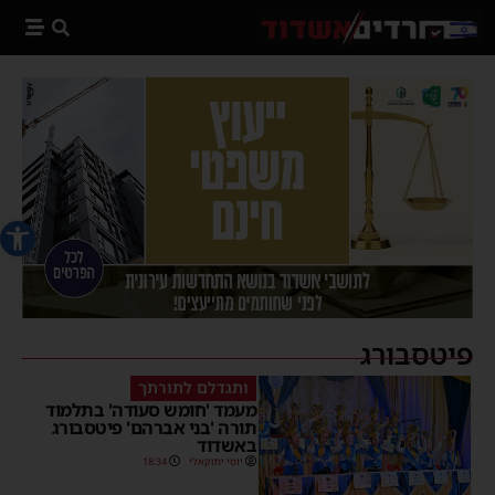
פתח סרג
פיטסבורג
ותגדלם לתורתך
מעמד 'חומש סעודה' בתלמוד
תורה 'בני אברהם' פיטסבורג
באשדוד
יוסי יחזקאלי
18:34