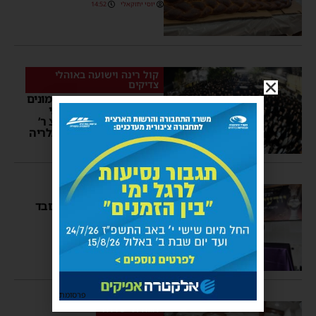
יוסי יחזקאלי
14:52
קול רינה וישועה באוהלי
צדיקים
שמחת בית פיטסבורג: המונים
השתתפו בשמחת נישואי
ביתו של המשפיע הרה”צ ר’
יעקב לייפער שליט”א | גלריה
יוסי יחזקאלי
10:34
'יודעי תורתך'
ראש הישיבה האשדודי כובד
לשאת דברים במעמד
בחסידות מודז’יץ
יוסי יחזקאלי
11:08
פרסומת
אגודת ישראל