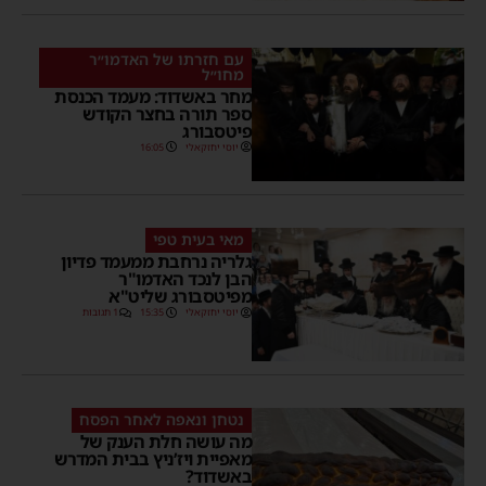
עם חזרתו של האדמו״ר
מחו״ל
מחר באשדוד: מעמד הכנסת
ספר תורה בחצר הקודש
פיטסבורג
יוסי יחזקאלי
16:05
מאי בעית טפי
גלריה נרחבת ממעמד פדיון
הבן לנכד האדמו"ר
מפיטסבורג שליט"א
יוסי יחזקאלי
15:35
1 תגובות
נטחן ונאפה לאחר הפסח
מה עושה חלת הענק של
מאפיית ויז’ניץ בבית המדרש
באשדוד?