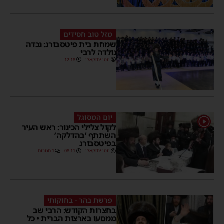
מזל טוב חסידים
שמחת בית פיטסבורג: נכדה
נולדה לרבי
יוסי יחזקאלי
12:18
יום המסוגל
1
לקול צלילי הכינור: ראש העיר
השתתף ’בהדלקה’
בפיטסבורג
יוסי יחזקאלי
08:11
1 תגובות
פרשת בהר - בחוקותי
בחצרות הקודש: הרבי שב
ממסעו בארצות הברית • כל