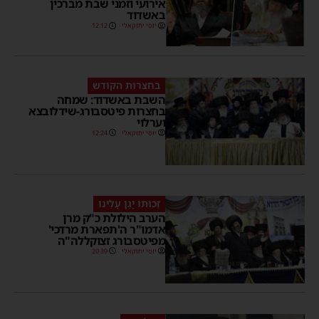
אירועי וזמני שבת מברכין
באשדוד
יוסי יחזקאלי
12:12
בחצרות הקודש
השבת באשדוד: שמחה
בחצרות פיטסבורג-שידלובצא
וערלוי
יוסי יחזקאלי
12:24
זְכוּתוֹ יָגֵן עָלֵינוּ
הערב הילולת כ"ק מרן
אדמו"ר ה'תפארת מרדכי'
מפיטסבורג זצוקללה"ה
יוסי יחזקאלי
20:39