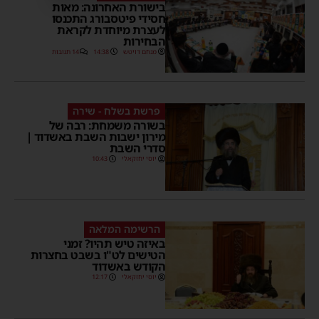
בישורת האחרונה: מאות
חסידי פיטסבורג התכנסו
לעצרת מיוחדת לקראת
הבחירות
מנחם דויטש
14:38
14 תגובות
פרשת בשלח - שירה
בשורה משמחת: רבה של
מירון ישבות השבת באשדוד |
סדרי השבת
יוסי יחזקאלי
10:43
הרשימה המלאה
באיזה טיש תהיו? זמני
הטישים לט"ו בשבט בחצרות
הקודש באשדוד
יוסי יחזקאלי
12:17