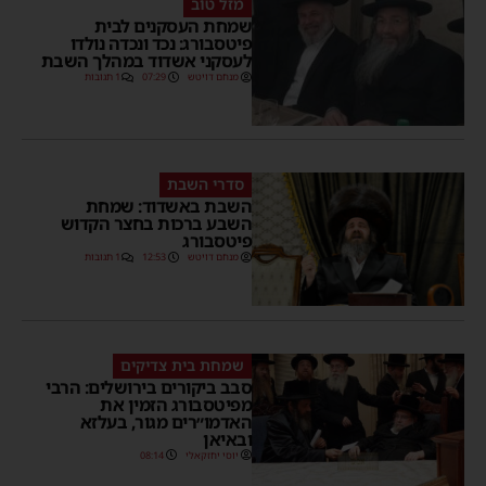
מזל טוב
שמחת העסקנים לבית
פיטסבורג: נכד ונכדה נולדו
לעסקני אשדוד במהלך השבת
מנחם דויטש
07:29
1 תגובות
סדרי השבת
השבת באשדוד: שמחת
השבע ברכות בחצר הקדוש
פיטסבורג
מנחם דויטש
12:53
1 תגובות
שמחת בית צדיקים
סבב ביקורים בירושלים: הרבי
מפיטסבורג הזמין את
האדמו״רים מגור, בעלזא
ובאיאן
יוסי יחזקאלי
08:14