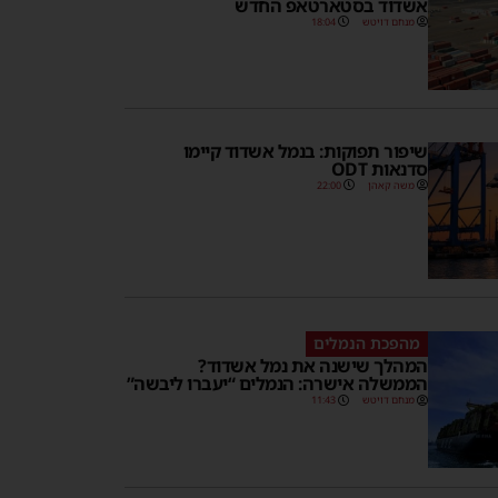
אשדוד בסטארטאפ החדש
מנחם דויטש
18:04
שיפור תפוקות: בנמל אשדוד קיימו
סדנאות ODT
משה קאהן
22:00
מהפכת הנמלים
המהלך שישנה את נמל אשדוד?
הממשלה אישרה: הנמלים “יעברו ליבשה”
מנחם דויטש
11:43