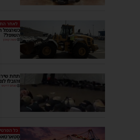
לאחר התל
כשהנמל ר
השופל?
משה קאהן
תחת שירת 
והובלו לנ
מנחם דויטש
כל הפרטי
סטארטאפי