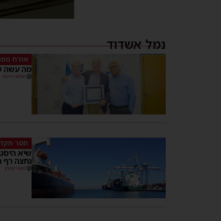
נמל אשדוד
אורח מפת
מה עשה ש
מנחם דויטש
חסר תקדי
שיא היסטו
נחצה רף ה-4 מיליון טון 
משה קאהן