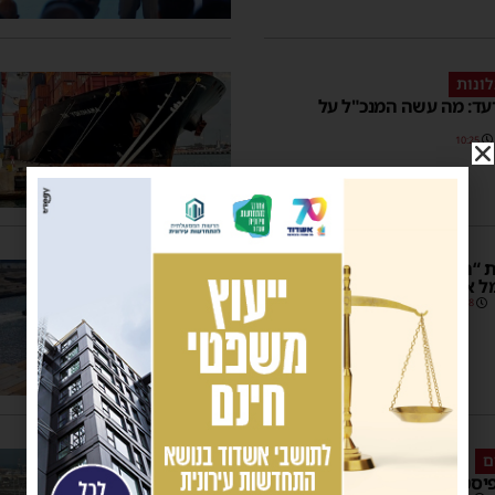
ונות
עד: מה עשה המנכ"ל על
10:25
“התקווה”: פעילי המשט נעצרו
מל אשדוד כשהם אזוקים
12:58
ם
סטים? נמל אשדוד זקוק לכם