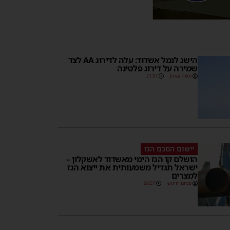
הישג לנמל אשדוד: עלה לדירוג AA לצד
שמירה על דירוג פלטינה
משה קאהן
21:57
יישום הסכם הגז
הושלם קו הגז הימי מאשדוד לאשקלון –
ישראל תגדיל משמעותית את ייצוא הגז
למצרים
מנחם דויטש
06:57