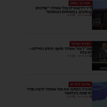
מסדרון IMEC
יו”ר דירקטוריון נמל אשדוד: “שולטים
בנתיבים, בתשתיות ובנתונים”
מנחם דויטש
07:03
ועידת ישראל
מנכ"ל נמל אשדוד חושף: ניסיון הפיילוט –
לא צלח
מנחם דויטש
17:16
מדינה ללא ים
סרביה הזמינה את נמל אשדוד להציג מודל
חדשנות בינלאומי
מנחם דויטש
18:23