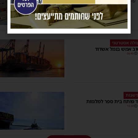
21:03
פרסומת
ולה אסטרטגי
וב אמש בנמל אשדוד
06:49
דשנות
 פותח בית ספר למלגזות
13:39