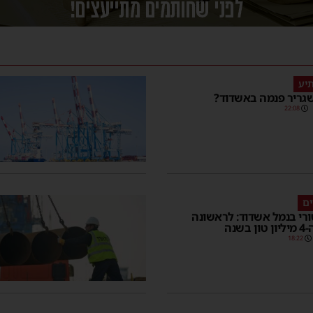
יע
גריר פנמה באשדוד?
22:08
ם
רי בנמל אשדוד: לראשונה
בשנה
18:22