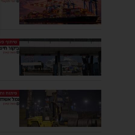
יוסי יחזקאלי
שיתוף פע
ביקור חיש
משה קאהן
פיתוח וח
נמל אשדוד
משה קאהן