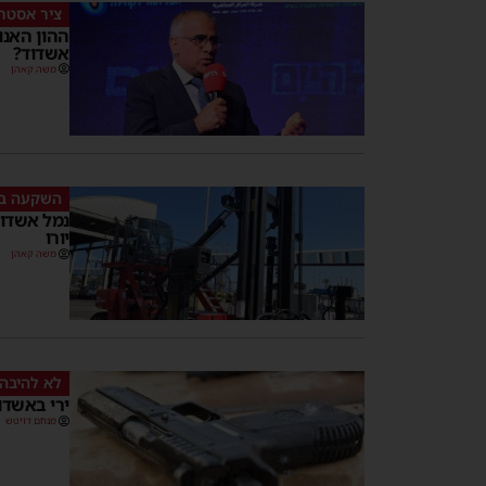
ציר אסטר
ההון האנו
אשדוד?
משה קאהן
השקעה ב
יורו
משה קאהן
לא להיבה
ירי באשדו
מנחם דויטש