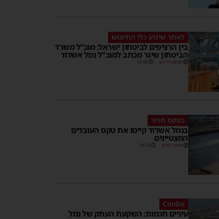
לאחר שינוע כלי החימוש
בין הרציפים לביטחון ישראל: מנכ”ל משרד
הביטחון שיגר מכתב למנכ"ל נמל אשדוד
מנחם דויטש
19:45
בטקס חגיגי
בנמל אשדוד קיימו את טקס העובדים
המצטיינים
משה קאהן
06:34
Conbo
עיניים חכמות: השקעת העתק של נמל