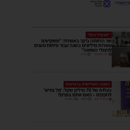
"מכפיל כוח"
שר הרווחה ביקר באשדוד: "משקיעים
עשרות מיליונים בשנה עבור פיתוח מענים
לניצולי השואה"
יוסי יחזקאלי
11:41
השנה השלישית ברציפות
בעלות של 70 מיליון שקל: ‘סל גמיש’
לנזקקים – האם אתם בפנים?
מנחם דויטש
08:59
2 תגובות