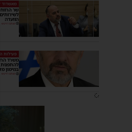
מאשדוד ל
שר הרווח
לשירותים
הוועדה
מנחם דויטש
פעילות ה
משרד הרוו
להתפנות 
במימון מל
מנחם דויטש