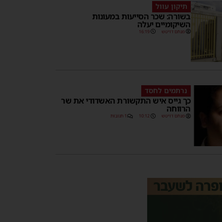
תיקון עוול
בשורה: שכר הסייעות במעונות
השיקומיים יעלה
מנחם דויטש
16:19
נרתמים לחסד
כך גייס איש התקשורת האשדודי את שר
הרווחה
מנחם דויטש
10:12
1 תגובות