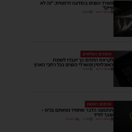
משרד הפנים בהודעה דרמטית: “זה לא
פייק!”
מנחם דויטש
09:54
הזמנים המלאים
לקראת החגים: כך יעבדו לשכות
האוכלוסין ומשרדי הפנים בכל רחבי הארץ
מנחם דויטש
10:32
פרסום ראשון
תתכוננו: הדבר שתמיד נשאתם בכיס –
עובר לנייד
מנחם דויטש
11:30
1 תגובות