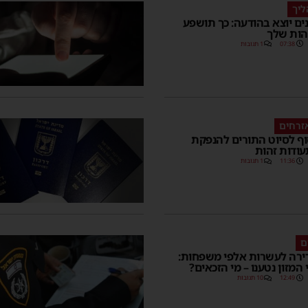
ליך
ם יוצא בהודעה: כך תושפע
הות שלך
07:38
1 תגובות
זרחים
וף לסיוט התורים להנפקת
עודות זהות
11:36
1 תגובות
ם
ירה לעשרות אלפי משפחות:
 המזון נטענו – מי הזכאים?
12:49
10 תגובות