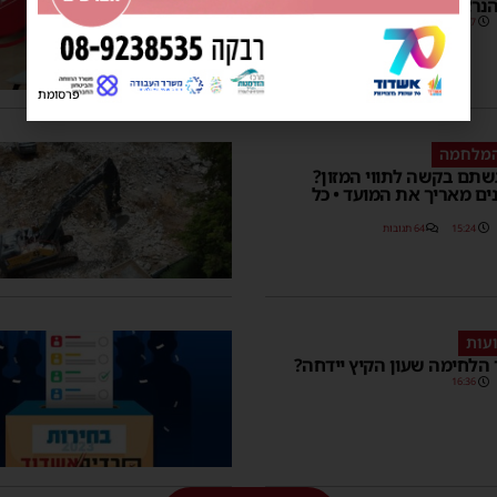
נרצחים והנופלים במלחמה
15:27
פרסומת
המלחמה
שתם בקשה לתווי המזון?
ם מאריך את המועד • כל
15:24
64 תגובות
עות
הלחימה שעון הקיץ יידחה?
16:36