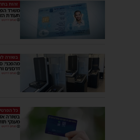
זהות בתה
משרד הפני
תעודת הז
מנחם דויטש
בשורה לא
מהפכני: ס
דרכונים ות
מנחם דויטש
כל הפרטי
בשורה אד
מענקי תווי
מנחם דויטש