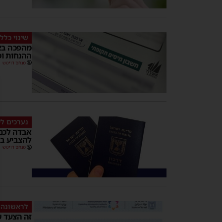
שינוי כל
מהפכה באר
ההנחות ו
מנחם דויטש
נערכים לי
אבדה לכם 
להצביע בב
מנחם דויטש
לראשונה 
זה הצעד ש