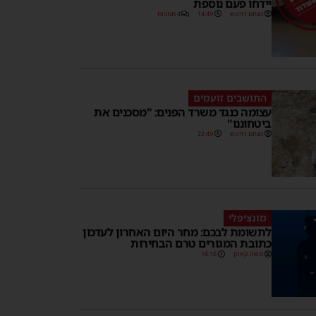
יידחו פעם נוספת
מנחם דויטש
14:49
4 תגובות
התושבים זועמים
עצומה כנגד משרד הפנים: "מסכנים את
ביטחוננו"
מנחם דויטש
22:49
מונציפלי
לתשומת לבכם: מחר היום האחרון לעדכון
כתובת המגורים טרם הבחירות
משה קאהן
16:16