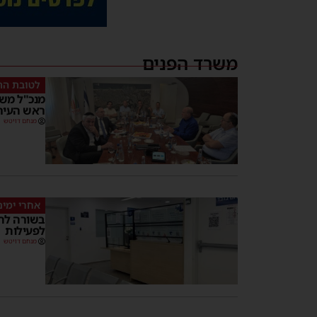
משרד הפנים
לטובת הת
מנכ"ל משר
ראש העיר 
מנחם דויטש
אחרי ימים
בשורה לתו
לפעילות
מנחם דויטש