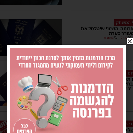
לי המשחק
נונה: השינוי שיטלטל את
מעורר סערה
21:12
3 תגובות
ום הבחירות
תעודת הזהות ומעוניינים
חירות? זה הפיתרון עבורכם
15:30
בישראל
ל משרד הפנים לטובת בני