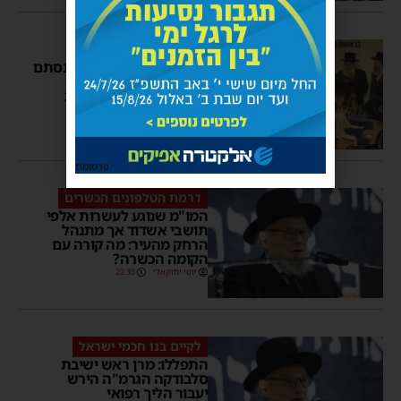
לא יוכל לנייד מספרים
תושבי אשדוד, שימו לב: נסתם
הגולל על ועדת הרבנים
החדשה לענייני תקשורת
יוסי יחזקאלי
19:03
2 תגובות
פרסומת
דרמת הטלפונים הכשרים
המו"מ שנוגע לעשרות אלפי
תושבי אשדוד אך מתנהל
הרחק מהעיר: מה קורה עם
הקומה הכשרה?
יוסי יחזקאלי
22:33
לקיים בנו חכמי ישראל
התפללו: מרן ראש ישיבת
סלבודקה הגרמ"ה הירש
יעבור הליך רפואי