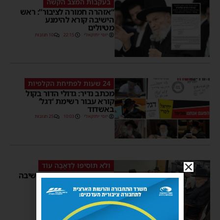
בעקבות המצב הקשה
“אזהרה חמורה לציבור”: ראש
הישיבה קורא להימנע
מטיולים
יוסי יחזקאלי
22:15
10 תגובות
24 שעות לפתיחת הקלפיות
מכתב נדיר: גדולי הדור בקול
קורא עבור רשימת ‘דגל’
באשדוד
יוסי יחזקאלי
10:03
25 תגובות
וְלֹא תּוֹסִיפוּ לַדְּאָבָה עוֹד
עם צאת השבת: ראש הישיבה
הגיע לנחם את משפחת
הרבנית צוקר ע”ה
יוסי יחזקאלי
08:50