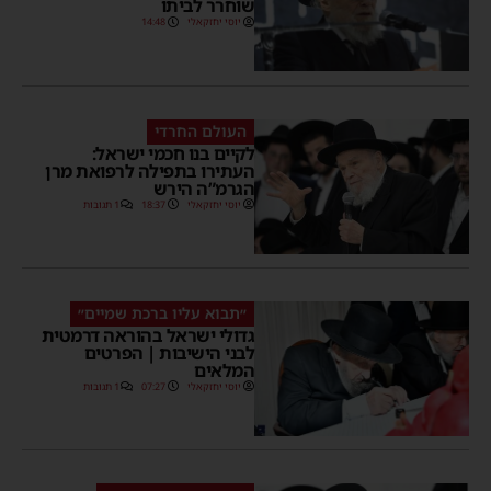
שוחרר לביתו
יוסי יחזקאלי
14:48
העולם החרדי
לקיים בנו חכמי ישראל:
העתירו בתפילה לרפואת מרן
הגרמ”ה הירש
יוסי יחזקאלי
18:37
1 תגובות
״תבוא עליו ברכת שמיים״
גדולי ישראל בהוראה דרמטית
לבני הישיבות | הפרטים
המלאים
יוסי יחזקאלי
07:27
1 תגובות