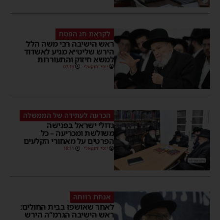
לקראת חג הפסח
ראש הישיבה רבי משה הלל
הירש שליט״א מגיע לאשדוד
למשא חיזוק והתעוררות
יוסי יחזקאלי
07:13
הכרעה לעתידה של הממשלה
גדולי ישראל בפגישה
משולשת ומכריעה – כל
הפרטים על מאחורי הקלעים
יוסי יחזקאלי
18:11
אנחת רווחה
לאחר שאושפז בבית החולים:
ראש הישיבה הגרמ”ה הירש