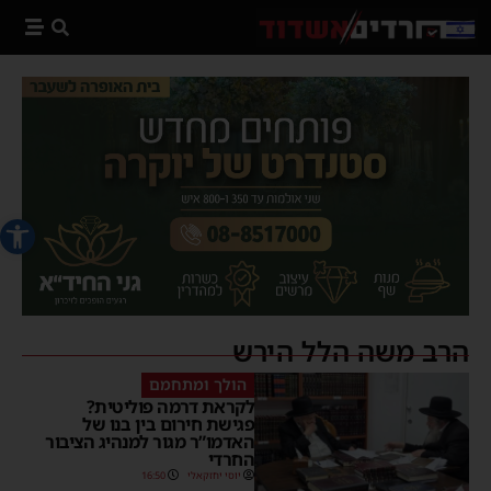
פתח סרג
הרב משה הלל הירש
הולך ומתחמם
‏לקראת דרמה פוליטית?
פגישת חירום בין בנו של
האדמו”ר מגור למנהיג הציבור
החרדי
יוסי יחזקאלי
16:50