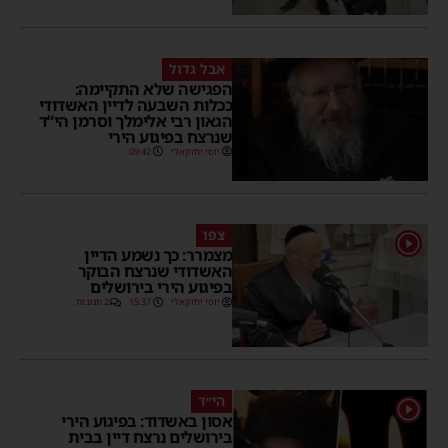
אבל גדול
הפגישה שלא התקיימה:
ככלות השבעה לדיין האשדודי
הגאון רבי אלימלך וסרמן הי”ד
שנרצח בפיגוע הירי
יוסי יחזקאלי
09:42
צפו
1
מצמרר: כך נשמע הדיין
האשדודי שנרצח הבוקר
בפיגוע הירי בירושלים
יוסי יחזקאלי
15:37
2 תגובות
הי״ד
1
אסון באשדוד: בפיגוע הירי
בירושלים נרצח דיין בבית