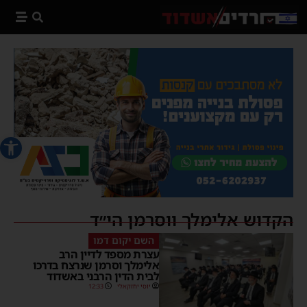
פתח סרג
הקדוש אלימלך ווסרמן הי״ד
השם יקום דמו
עצרת מספד לדיין הרב
אלימלך וסרמן שנרצח בדרכו
לבית הדין הרבני באשדוד
יוסי יחזקאלי
12:33