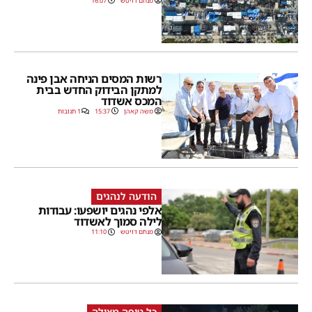
מנחם דויטש
16:07
רשות המסים הניחה אבן פינה
למתקן הבידוק החדש בבית
המכס אשדוד
משה קאהן
15:37
1 תגובות
הודעה לנהגים
אלפי נהגים יושפעו: עבודות
לילה סמוך לאשדוד
מנחם דויטש
11:10
כל טיפה מצילה