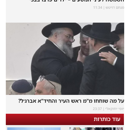
מנחם דויטש
11:34
על מה שוחחו מ"מ ראש העיר והחיד"א אברג׳ל?
יוסי יחזקאלי
23:37
עוד כותרות