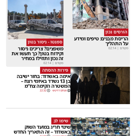
הורסים נכון
הריסת מבנים: טיפים ומידע
סמנטו - ניסור בטון
על התהליך
משפצים? צריכים ניסור
מקודם
|
02:14
וקידוח בטון? כך תעשו את
זה נכון ותוזילו במחיר
מקודם
|
02:14
פירות ההסתה
אימה באשדוד: בחור ישיבה
בן 13 נשדד באיומי רצח –
המשטרה הקימה צח”מ
מנחם דויטש
22:32
שימו לב
שינוי חריג במועד השוק
באשדוד – זה התאריך החדש