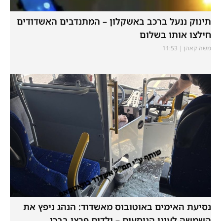
תינוק ננעל ברכב באשקלון – המתנדבים האשדודים
חילצו אותו בשלום
משה קאהן
11:53
נסיעת האימים באוטובוס מאשדוד: הנהג ניפץ את
השמשה לעיני הנוסעים – ילדים פרצו בבכי