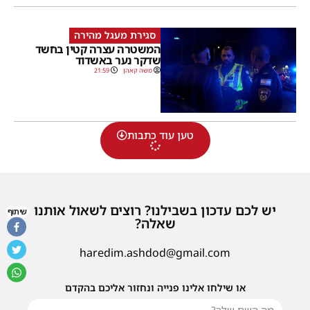
סגירת מעגל מהירה
המשטרה עצרה קטין בחשד
שדקר נער באשדוד
משה קאהן
21:59
טען עוד כתבות
יש לכם עדכון בשבילנו? רוצים לשאול אותנו
שיתוף
שאלה?
haredim.ashdod@gmail.com
או שילחו אלינו פנייה ונחזור אליכם בהקדם