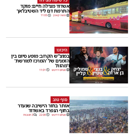
אשדוד מצילה חיים: מוקד
התרמת דם ליד השטיבלאך
משה קאהן
11:05
היכונו
במוצ”ש הקרוב: מופע סיום בין
הזמנים של 'המרכז למורשת'
ו'מהות'
מנחם דויטש
11:01
סוף טוב
אותר בחור הישיבה שנעדר
בחוף הנפרד באשדוד
מנחם דויטש
22:08
3 תגובות