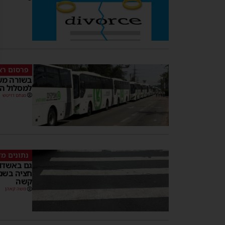
פרסום רא
למסלול ה
מנחם דויטש
נתונים מד
קשה
משה קאהן