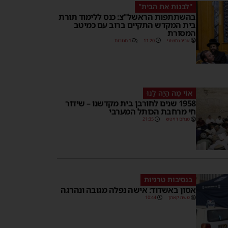
"לבנות את הבית"
בהשתתפות הראשל"צ: כנס ללימוד תורת
בית המקדש התקיים ברוב עם כמיטב
המסורת
אביב נחשוני
11:20
1 תגובות
אוֹי מֶה הָיָה לָנוּ
1958 שנים לחורבן בית מקדשנו – שידור
חי מרחבת הכותל המערבי
מנחם דויטש
21:35
בנסיבות טרגיות
אסון באשדוד: אישה נפלה מגובה ונהרגה
משה קאהן
10:44