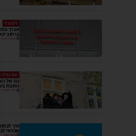
רובע ז׳
אברך נכוו
ברחוב ינא
מנחם דויטש
עם נגידי 
בנו של הא
השבת בעיי
יוסי יחזקאלי
שכדאי לב
צוות האתר