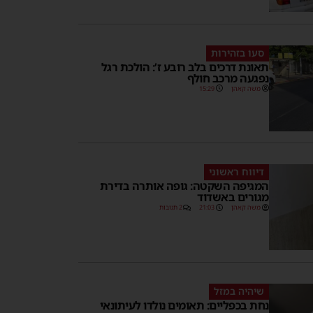
סעו בזהירות
תאונת דרכים בלב רובע ז’: הולכת רגל
נפגעה מרכב חולף
משה קאהן
15:29
דיווח ראשוני
המגיפה השקטה: גופה אותרה בדירת
מגורים באשדוד
משה קאהן
21:03
2 תגובות
שיהיה במזל
נחת בכפליים: תאומים נולדו לעיתונאי