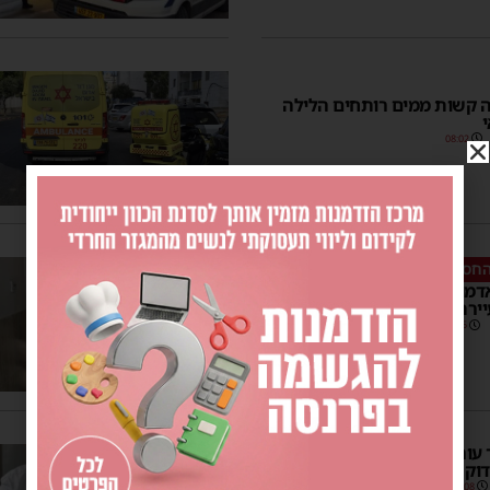
ה קשות ממים רותחים הלילה
י
08:02
החסידות
דמו”ר מגור מאשדוד ישבות
רת גור שבפולין
12:05
איך לבחור עורך דין גירושין? 7 דברים
דוק לפני שמקבלים החלטה
12:08