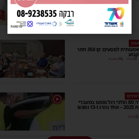
פרסומת
שון
בשורה משמעותית לנוסעים: קו 350 חוזר
קבוע
15:45
2 תגובות
איגים
1
גם באשדוד: 80 הולכי רגל נפגעו במעברי
חציה בשנת 2025 – אחד נהרג ו-13 נפצעו
02:52