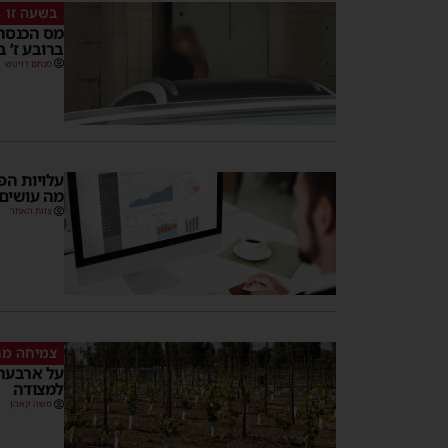
בשעה זו
מס הכנסה 
ברובע ז’ 
מנחם דויטש
עלויות הפ
מה עושים
צוות האתר
צמיחה מ
על ארבעה 
למצודה
משה קאהן