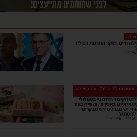
מצילה
לה חיים: מוקד התרמת דם ליד
ך
11:05
'אוטובוס ליד הבית' - אם הוא לא
לוט הקיצור הדרמטי במסלולי
ינעירוניים באשדוד, והשיח בעיר
ד: יש מברכים ויש מבקרים
להסתגל
14:54
17 תגובות