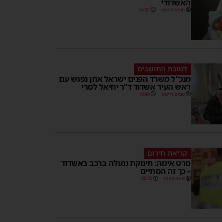
האשדודי
מנחם דויטש
14:22
לטובת התושבים
מנכ"ל משרד הפנים ישראל אוזן נפגש עם
ראש העיר אשדוד ד”ר יחיאל לסרי
מנחם דויטש
19:48
קריאת חירום
סרט אימה: תינוקת ננעלה ברכב באשדוד
– כך זה הסתיים
משה קאהן
05:10