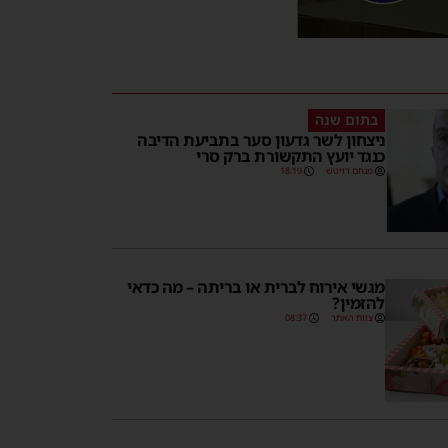
בתום שנה
ניצחון לשר גדעון סער בתביעת הדיבה
כנגד יועץ התקשורת ברק סרי
מנחם דויטש
18:19
מגשי אירוח לברית או בריתה – מה כדאי
להזמין?
צוות האתר
08:37