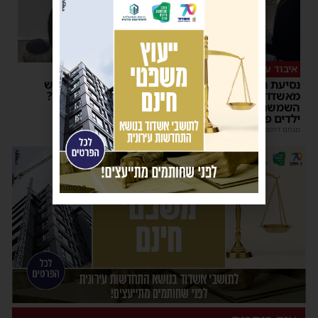
איבוד עשתונות
צפו
נסיעת האימים באוטובוס
על מה שוחחו מ"מ ראש
מאשדוד: הנהג ניפץ את
העיר והחיד"א אברג׳ל?
השמשה לעיני הנוסעים –
יוסי יחזקאלי
|
23:37
ילדים פרצו בבכי
מנחם דויטש
|
11:34
| 1 תגובות
פרסומת