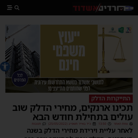
פתח סרג
התייקרות הדלק
תכינו ארנקים, מחירי הדלק שוב
עולים בתחילת חודש הבא
צוות האתר
13:50
כ״ד באייר תשפ״ב (25/05/2022)
תגובות
לאחר עליית וירידת מחירי הדלק בשנה