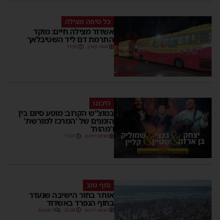
כל טיפה מצילה
אשדוד מצילה חיים: מוקד
התרמת דם ליד השטיבלאך
משה קאהן
11:05
היכונו
במוצ”ש הקרוב: מופע סיום בין
הזמנים של 'המרכז למורשת'
ו'מהות'
מנחם דויטש
11:01
סוף טוב
אותר בחור הישיבה שנעדר
בחוף הנפרד באשדוד
מנחם דויטש
22:08
3 תגובות