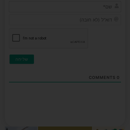
שם*
דוא"ל
(לא
חובה
COMMENTS
0