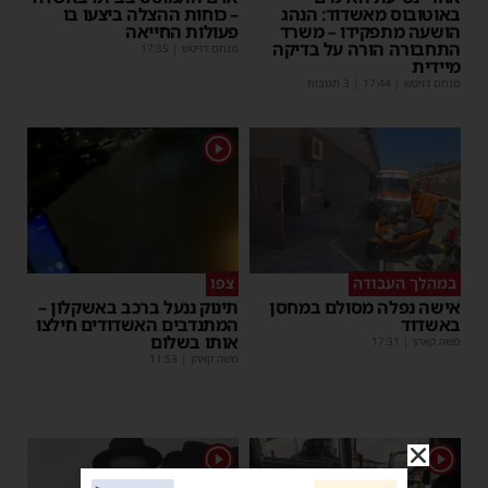
באוטובוס מאשדוד: הנהג
– כוחות ההצלה ביצעו בו
הושעה מתפקידו – משרד
פעולות החייאה
התחבורה הורה על בדיקה
מנחם דויטש
|
17:35
מיידית
מנחם דויטש
|
17:44
| 3 תגובות
1
במהלך העבודה
צפו
אישה נפלה מסולם במחסן
תינוק ננעל ברכב באשקלון –
באשדוד
המתנדבים האשדודים חילצו
אותו בשלום
משה קאהן
|
17:31
משה קאהן
|
11:53
1
1