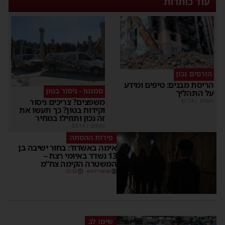
עוד כותרות
הורסים נכון
הריסת מבנים: טיפים ומידע
סמנטו - ניסור בטון
על התהליך
משפצים? צריכים ניסור
מקודם
|
02:14
וקידוח בטון? כך תעשו את
זה נכון ותוזילו במחיר
מקודם
|
02:14
פירות ההסתה
אימה באשדוד: בחור ישיבה בן
13 נשדד באיומי רצח –
המשטרה הקימה צח”מ
מנחם דויטש
22:32
שימו לב