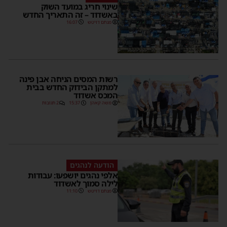
שינוי חריג במועד השוק
באשדוד – זה התאריך החדש
מנחם דויטש
16:07
רשות המסים הניחה אבן פינה
למתקן הבידוק החדש בבית
המכס אשדוד
משה קאהן
15:37
2 תגובות
הודעה לנהגים
אלפי נהגים יושפעו: עבודות
לילה סמוך לאשדוד
מנחם דויטש
11:10