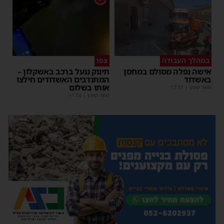
במהלך העבודה
צפו
אישה נפלה מסולם במחסן
תינוק ננעל ברכב באשקלון –
באשדוד
המתנדבים האשדודים חילצו
אותו בשלום
משה קאהן
|
17:31
משה קאהן
|
11:53