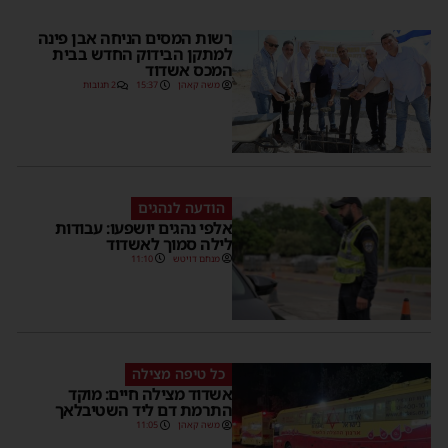
רשות המסים הניחה אבן פינה
למתקן הבידוק החדש בבית
המכס אשדוד
משה קאהן
15:37
2 תגובות
הודעה לנהגים
אלפי נהגים יושפעו: עבודות
לילה סמוך לאשדוד
מנחם דויטש
11:10
כל טיפה מצילה
אשדוד מצילה חיים: מוקד
התרמת דם ליד השטיבלאך
משה קאהן
11:05