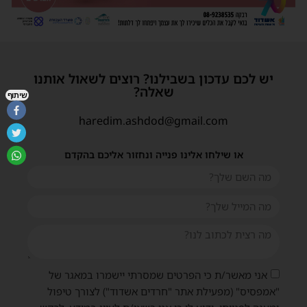
יש לכם עדכון בשבילנו? רוצים לשאול אותנו
שאלה?
שיתוף
haredim.ashdod@gmail.com
או שילחו אלינו פנייה ונחזור אליכם בהקדם
אני מאשר/ת כי הפרטים שמסרתי יישמרו במאגר של
"אמפסיס" (מפעילת אתר "חרדים אשדוד") לצורך טיפול