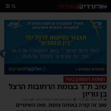
פתח סרג
הצומת המסוכן בעיר
שוב ת"ד בצומת הרחובות הרצל
בן גוריון
אביב נחשוני
11:32
ג׳ במרחשוון תשפ״ג (28/10/2022)
תגובות
שוב זה קורה באותה צומת. מאז השינויים