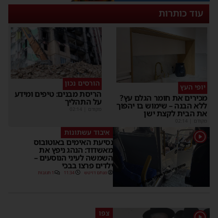
עוד כותרות
הורסים נכון
יופי העץ
הריסת מבנים: טיפים ומידע
מכירים את חומר הגלם עץ?
על התהליך
ללא הבנה – שימוש בו יהפוך
מקודם
|
02:14
את הבית לקצת ישן
מקודם
|
02:14
איבוד עשתונות
1
נסיעת האימים באוטובוס
מאשדוד: הנהג ניפץ את
השמשה לעיני הנוסעים –
ילדים פרצו בבכי
מנחם דויטש
11:34
1 תגובות
צפו
1