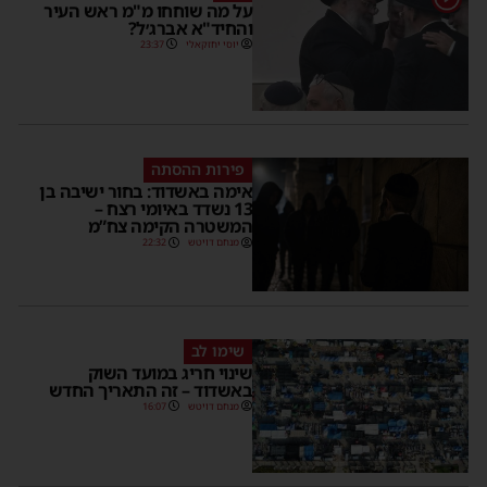
על מה שוחחו מ"מ ראש העיר
והחיד"א אברג׳ל?
יוסי יחזקאלי
23:37
פירות ההסתה
אימה באשדוד: בחור ישיבה בן
13 נשדד באיומי רצח –
המשטרה הקימה צח”מ
מנחם דויטש
22:32
שימו לב
שינוי חריג במועד השוק
באשדוד – זה התאריך החדש
מנחם דויטש
16:07