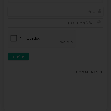
שם*
דוא"ל
(לא
חובה
COMMENTS
0