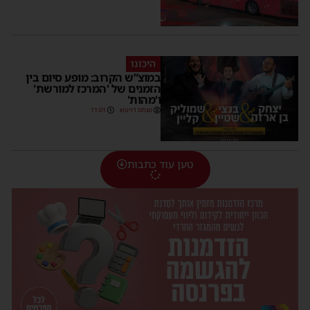
היכונו
במוצ”ש הקרוב: מופע סיום בין
הזמנים של 'המרכז למורשת'
ו'מהות'
מנחם דויטש
11:01
טען עוד כתבות