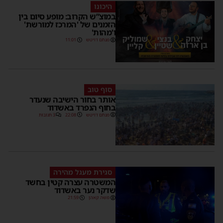
היכונו
במוצ”ש הקרוב: מופע סיום בין
הזמנים של 'המרכז למורשת'
ו'מהות'
מנחם דויטש
11:01
סוף טוב
אותר בחור הישיבה שנעדר
בחוף הנפרד באשדוד
מנחם דויטש
22:08
3 תגובות
סגירת מעגל מהירה
המשטרה עצרה קטין בחשד
שדקר נער באשדוד
משה קאהן
21:59