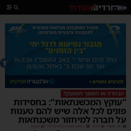
פתח סרג
הבהרה או המשך המאבק?
"עוקץ המכשנתאות": בחסידות
פונים לכל אלה שיש להם טענות
על חברה למיחזור משכנתאות
יוסי יחזקאלי
19:16
ג׳ בטבת תשפ״ג (27/12/2022)
תגובות