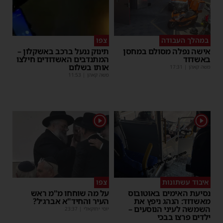
במהלך העבודה
צפו
אישה נפלה מסולם במחסן
תינוק ננעל ברכב באשקלון –
באשדוד
המתנדבים האשדודים חילצו
אותו בשלום
משה קאהן
|
17:31
משה קאהן
|
11:53
1
1
איבוד עשתונות
צפו
נסיעת האימים באוטובוס
על מה שוחחו מ"מ ראש
מאשדוד: הנהג ניפץ את
העיר והחיד"א אברג׳ל?
השמשה לעיני הנוסעים –
יוסי יחזקאלי
|
23:37
ילדים פרצו בבכי