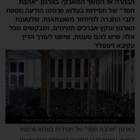
הבהרה או המשך המאבק? ‏בארגון "אהבת
חסד" של חסידות בעלזא פרסמו הודעה נוספת
לגבי החברה למיחזור משכנתאות, שלטענת
הארגון עוקץ אברכים תמימים, ומבקשים מכל
אלה שיש להם טענות, שיפנו לעורך הדין
עקיבא ויספלד
רחבת בית המדרש הגדול בעלזא בירושלים. צילום: 'חרדים אשדוד'
‏בארגון "אהבת חסד" של חסידות בעלזא פרסמו
הודעה נוספת לגבי החברה למיחזור משכנתאות,