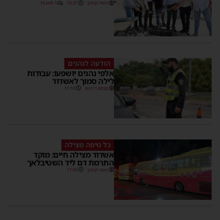
משה קאהן
15:37
1 תגובות
הודעה לנהגים
אלפי נהגים יושפעו: עבודות
לילה סמוך לאשדוד
מנחם דויטש
11:10
כל טיפה מצילה
אשדוד מצילה חיים: מוקד
התרמת דם ליד השטיבלאך
משה קאהן
11:05