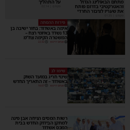
על התהליך
מתחם הבאולינג הגדול
והאטרקטיבי בדרום פותח
מקודם
|
02:14
את שעריו לציבור החרדי
מקודם
|
01:35
פירות ההסתה
אימה באשדוד: בחור ישיבה בן
13 נשדד באיומי רצח –
המשטרה הקימה צח”מ
מנחם דויטש
22:32
שימו לב
שינוי חריג במועד השוק
באשדוד – זה התאריך החדש
מנחם דויטש
16:07
רשות המסים הניחה אבן פינה
למתקן הבידוק החדש בבית
המכס אשדוד