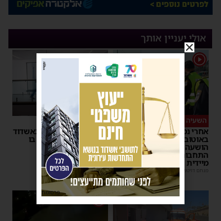
אולי יעניין אותך
1
השעיה מיידית
ליבו שב לפעום
אחרי נסיעת האימים
אדם התמוטט בביתו באשדוד
באוטובוס מאשדוד: הנהג
– כוחות ההצלה ביצעו בו
הושעה מתפקידו – משרד
פעולות החייאה
התחבורה הורה על בדיקה
מנחם דויטש
|
17:35
מיידית
מנחם דויטש
|
17:44
פרסומת
1