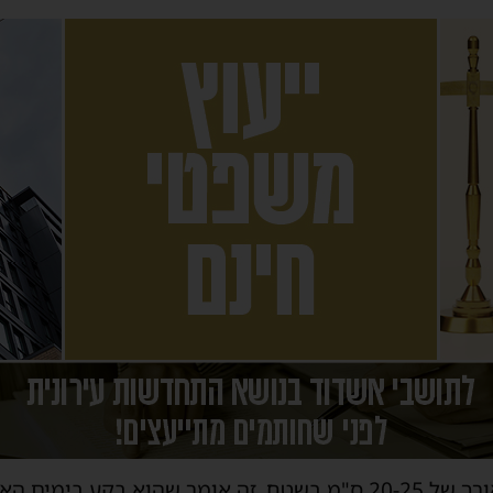
צריך לדעת, כשרואים נחש באורך של 20-25 ס"מ בשטח, זה אומר שהוא ב