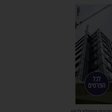
קע בימים האחרונים ומומלץ לבצע