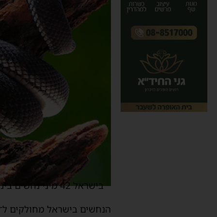
בישראל 42 מיני נחשים ביניהם 9 ארסיים. הנחש הלאומי של ישראל הוא צפע מצוי המכונה גם "צפע ארצישראלי"
הנחשים בישראל מחולקים ל־7 משפחות: פתניים, צפעוניים, צפעיים, זעמנים, חנקיים, נחשיליים ונימוניים.