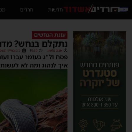
חדשות
חרדים
ממס
עונת הנחשים
נתקלם בנחש? מדרי
אביב נחשוני
10:30
כ״ב באייר תשפ״ב (5/2022
פסח ול"ג בעומר עברו ועו
איך לנהוג ומה לא לעשות 