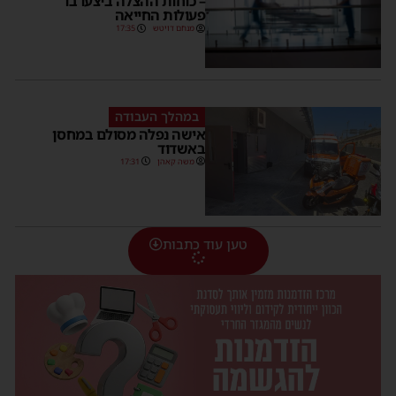
– כוחות ההצלה ביצעו בו
פעולות החייאה
מנחם דויטש
17:35
במהלך העבודה
אישה נפלה מסולם במחסן
באשדוד
משה קאהן
17:31
טען עוד כתבות