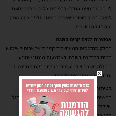
לשפר את טעם המים ולהפחית כלור, ריחות וטעמי
לוואי. חשוב לזכור שאיכות הסינון תלויה בסוג הסנן
ובתחזוקה שוטפת.
אפשרות למים קרים בשבת
בחלק מהדגמים המאושרים קיימת אפשרות לשימוש
במים קרים גם בשבת, באמצעות מנגנון שמונע
הפעלה ישירה של מערכת הקירור בעת המזיגה. זהו
יתרון משמעותי במיוחד בקיץ.
בטיחות ונראות
בר מים מקובע בדרך כלל למקומו ואינו מיכל גדול
שעלול להתהפך. בנוסף, הוא משתלב טוב יותר
במטבח מודרני לעומת מיחם גדול.