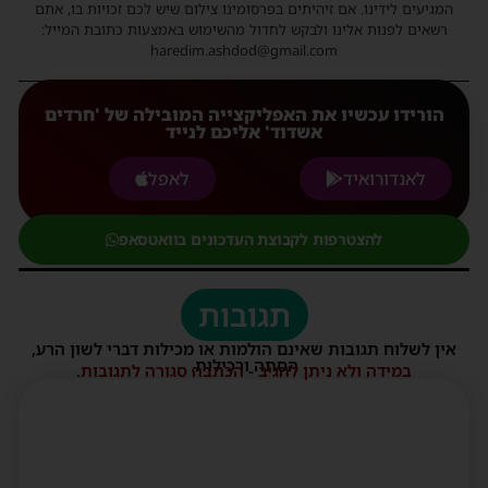
המגיעים לידינו. אם זיהיתים בפרסומינו צילום שיש לכם זכויות בו, אתם
רשאים לפנות אלינו ולבקש לחדול מהשימוש באמצעות כתובת המייל:
haredim.ashdod@gmail.com
הורידו עכשיו את האפליקצייה המובילה של 'חרדים
אשדוד' אליכם לנייד
לאנדורואיד
לאפל
להצטרפות לקבוצת העדכונים בוואטסאפ
תגובות
אין לשלוח תגובות שאינם הולמות או מכילות דברי לשון הרע,
הסתה ורכילות.
במידה ולא ניתן להגיב - הכתבה סגורה לתגובות.