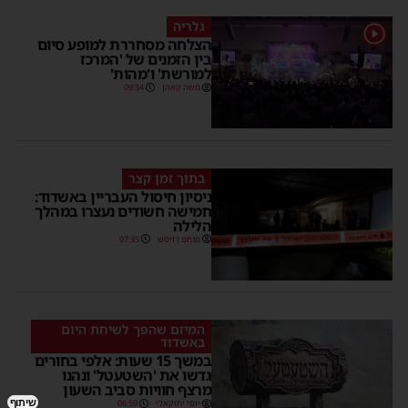
גלריה
1
הצלחה מסחררת למופע סיום
בין הזמנים של 'המרכז
למורשת' ו'מהות'
משה קאהן
09:34
בתוך זמן קצר
ניסיון חיסול העבריין באשדוד:
חמישה חשודים נעצרו במהלך
הלילה
מנחם דויטש
07:35
המיזם שהפך לשיחת היום
באשדוד
במשך 15 שעות: אלפי בחורים
גדשו את 'השטעטל' ונהנו
מרצף חוויות סביב השעון
שיתוף
יוסי יחזקאלי
06:59