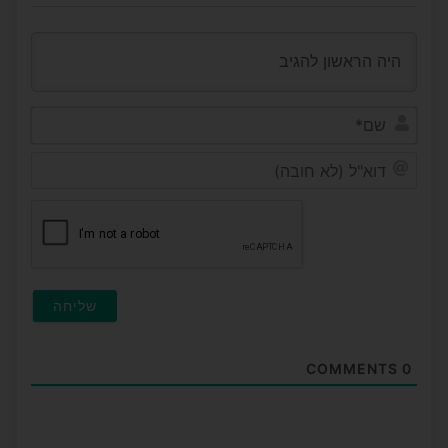
שם*
דוא"ל
(לא
חובה
COMMENTS
0