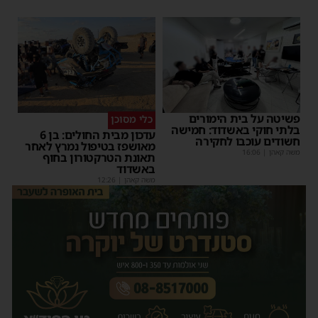
פשיטה על בית הימורים
כלי מסוכן
בלתי חוקי באשדוד: חמישה
עדכון מבית החולים: בן 6
חשודים עוכבו לחקירה
מאושפז בטיפול נמרץ לאחר
משה קאהן
|
16:06
תאונת הטרקטורון בחוף
באשדוד
משה קאהן
|
12:26