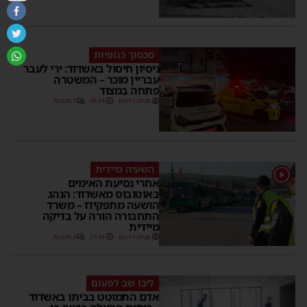
סכסוך כנופיות
ניסיון חיסול באשדוד: ירי לעבר
עבריין מוכר – המשטרה
פתחה במצוד
מנחם דויטש
06:54
1 תגובות
השעיה מיידית
1
אחרי נסיעת האימים
באוטובוס מאשדוד: הנהג
הושעה מתפקידו – משרד
התחבורה הורה על בדיקה
מיידית
מנחם דויטש
17:44
4 תגובות
ליבו שב לפעום
אדם התמוטט בביתו באשדוד