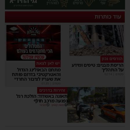
עוד כותרות
הורסים נכון
יש לאן לצאת
הריסת מבנים: טיפים ומידע
על התהליך
מתחם הבאולינג הגדול
והאטרקטיבי בדרום פותח
מקודם
|
02:14
את שעריו לציבור החרדי
מקודם
|
01:35
זהירות בדרכים
תאונה באשדוד: הולכת רגל
נפגעה מרכב חולף
משה קאהן
12:22