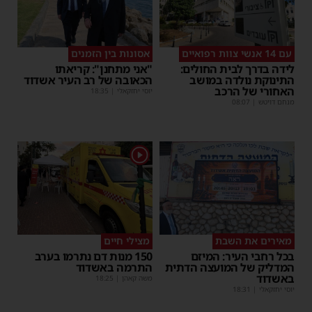
עם 14 אנשי צוות רפואיים
אסונות בין הזמנים
לידה בדרך לבית החולים:
"אני מתחנן": קריאתו
התינוקת נולדה במושב
הכאובה של רב העיר אשדוד
האחורי של הרכב
יוסי יחזקאלי
|
18:35
מנחם דויטש
|
08:07
1
מאירים את השבת
מצילי חיים
בכל רחבי העיר: המיזם
150 מנות דם נתרמו בערב
המדליק של המועצה הדתית
התרמה באשדוד
באשדוד
משה קאהן
|
18:25
יוסי יחזקאלי
|
18:31