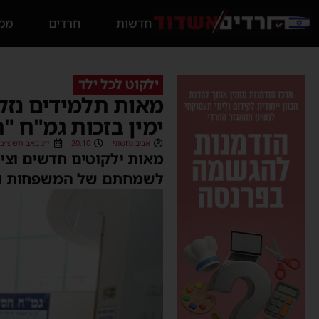
חדשות
חרדים
ממס
ילקוט לכל ילד
מאות תלמידים נזק
ימין בזכות גמ"ח "
אביב נחשוני
20:10
י״ג באב תשפ״ב (10/08/2022
מאות ילקוטים חדשים וציו
לשמחתם של המשפחות ולע