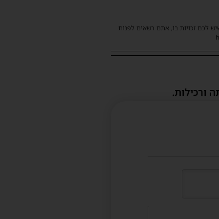
שיש לכם זכויות בו, אתם רשאים לפנות
ה ורכילות.
דוא"ל