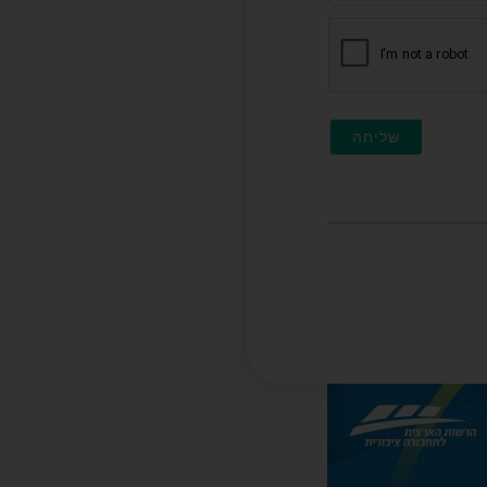
(לא
חובה)