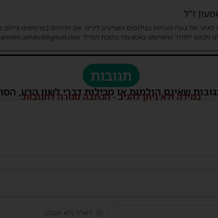
עון ז"ל
 לאתר את בעלי הזכויות בצילומים המגיעים לידינו. אם זיהיתים בפרסומינו צילום 
ו ולבקש לחדול מהשימוש באמצעות כתובת המייל: haredim.ashdod@gmail.com
תגובות
גובות שאינם הולמות או מכילות דברי לשון הרע, הסת
במידה ולא ניתן להגיב - הכתבה סגורה לתגובות.
שם*