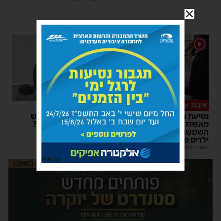
1
1
איבוד עשתונות
צפו
נסיעת האימים באוטובוס
על מה שוחחו מ"מ ראש
מאשדוד: הנהג ניפץ את
העיר והחיד"א אברג׳ל?
השמשה לעיני הנוסעים –
יוסי יחזקאלי
|
23:37
ילדים פרצו בבכי
מנחם דויטש
|
11:34
| 1 תגובות
פרסומת