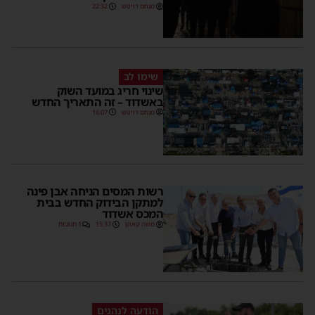
מנחם דויטש
22:32
שימו לב
שינוי חריג במועד השוק
באשדוד – זה התאריך החדש
מנחם דויטש
16:07
רשות המסים הניחה אבן פינה
למתקן הבידוק החדש בבית
המכס אשדוד
משה קאהן
15:37
1 תגובות
הודעה לנהגים