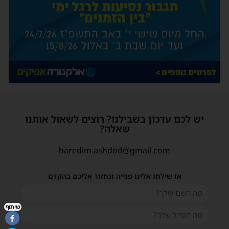
יש לכם עדכון בשבילנו? רוצים לשאול אותנו
שאלה?
haredim.ashdod@gmail.com
או שילחו אלינו פנייה ונחזור אליכם בהקדם
שיתוף