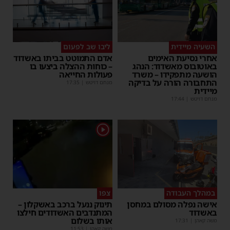
השעיה מיידית
ליבו שב לפעום
אחרי נסיעת האימים
אדם התמוטט בביתו באשדוד
באוטובוס מאשדוד: הנהג
– כוחות ההצלה ביצעו בו
הושעה מתפקידו – משרד
פעולות החייאה
התחבורה הורה על בדיקה
מנחם דויטש
|
17:35
מיידית
מנחם דויטש
|
17:44
1
במהלך העבודה
צפו
אישה נפלה מסולם במחסן
תינוק ננעל ברכב באשקלון –
באשדוד
המתנדבים האשדודים חילצו
אותו בשלום
משה קאהן
|
17:31
משה קאהן
|
11:53