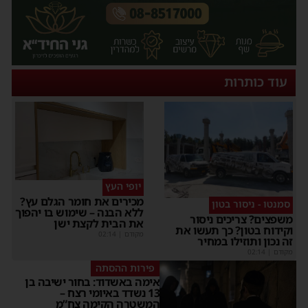
עוד כותרות
יופי העץ
מכירים את חומר הגלם עץ?
סמנטו - ניסור בטון
ללא הבנה – שימוש בו יהפוך
משפצים? צריכים ניסור
את הבית לקצת ישן
וקידוח בטון? כך תעשו את
מקודם
|
02:14
זה נכון ותוזילו במחיר
מקודם
|
02:14
פירות ההסתה
אימה באשדוד: בחור ישיבה בן
13 נשדד באיומי רצח –
המשטרה הקימה צח”מ