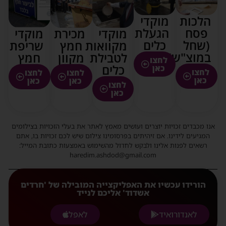
הלכות
מוקדי
פסח
הגעלת
מוקדי
מכירת
מוקדי
(שחל
כלים
מקוואות
חמץ
שריפת
במוצ"ש)
לטבילת
מקוון
חמץ
לחצו
כלים
כאן
לחצו
לחצו
לחצו
כאן
כאן
כאן
לחצו
כאן
אנו מכבדים זכויות יוצרים ועושים מאמץ לאתר את בעלי הזכויות בצילומים
המגיעים לידינו. אם זיהיתים בפרסומינו צילום שיש לכם זכויות בו, אתם
רשאים לפנות אלינו ולבקש לחדול מהשימוש באמצעות כתובת המייל:
haredim.ashdod@gmail.com
הורידו עכשיו את האפליקצייה המובילה של 'חרדים
אשדוד' אליכם לנייד
לאנדורואיד
לאפל