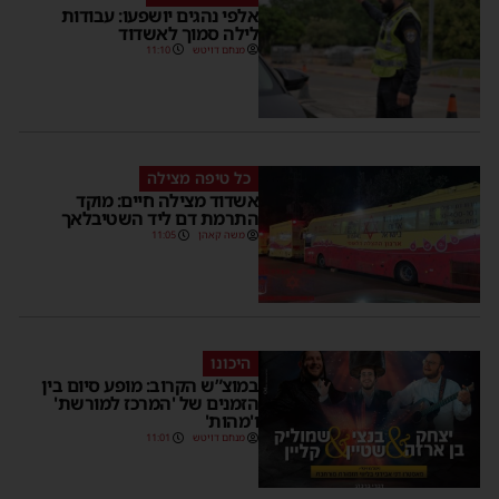
אלפי נהגים יושפעו: עבודות
לילה סמוך לאשדוד
מנחם דויטש
11:10
כל טיפה מצילה
אשדוד מצילה חיים: מוקד
התרמת דם ליד השטיבלאך
משה קאהן
11:05
היכונו
במוצ”ש הקרוב: מופע סיום בין
הזמנים של 'המרכז למורשת'
ו'מהות'
מנחם דויטש
11:01