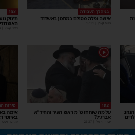
במהלך העבודה
צפו
ות
אישה נפלה מסולם במחסן באשדוד
תינוק ננ
האשדודים
משה קאהן
|
17:31
משה קאהן
|
3
1
צפו
פירות ה
הנהג
על מה שוחחו מ"מ ראש העיר והחיד"א
לדים
אברג׳ל?
באיומי ר
יוסי יחזקאלי
|
23:37
מנחם דויטש
|