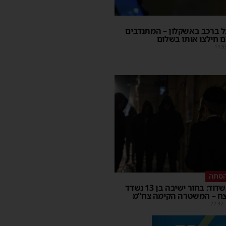
על ברכב באשקלון – המתנדבים
 חילצו אותו בשלום
11:5
הסתה
אימה באשדוד: בחור ישיבה בן 13 נשדד
צח – המשטרה הקימה צח”מ
22:32