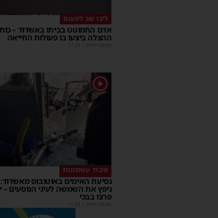
ליבו שב לפעום
אדם התמוטט בביתו באשדוד – כוח
ההצלה ביצעו בו פעולות החייאה
מנחם דויטש
|
17:35
1
איבוד עשתונות
נסיעת האימים באוטובוס מאשדוד: 
ניפץ את השמשה לעיני הנוסעים – י
פרצו בבכי
מנחם דויטש
|
11:34