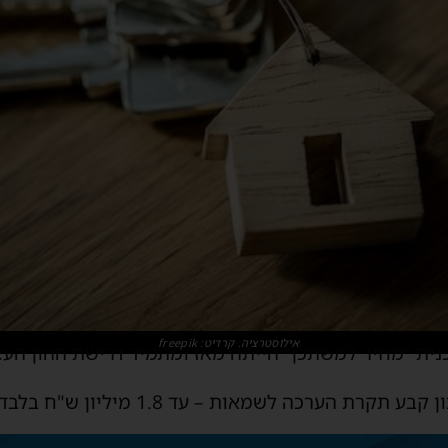
אילוסטרציה. קרדיט: freepik
ית “מחיר למשתכן” הייתה מאז ומתמיד דרישת ההון העצ
רת הערכה לשמאות – עד 1.8 מיליון ש"ח בלבד.