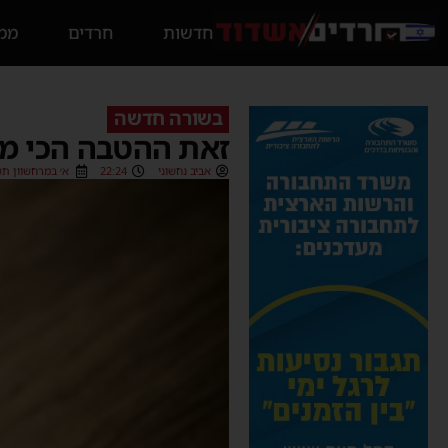
חדשות
חרדים
ממס
בשורה חדשה
זאת ההטבה הכי מ
אביב נחשוני
22:24
א׳ במרחשוון תשפ״ו (025