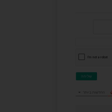
דוא"ל
(לא
חובה)
החדשות ביותר