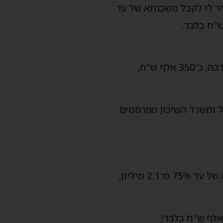
אי העריך את שוויה ב־1.8 מיליון, הבנק התיר לו לקבל משכנתא של עד
אבל אם חוזה הרכישה היה כבר 1.7 מיליון – אותו רוכש נדרש להביא הון עצמי גבוה בהרבה, כ־350 אלף ש"ח,
ל ומשרד השיכון מפרסמים
לדוגמה: אם מחיר החוזה הוא 1.8 מיליון ש"ח, לפי הנוסחה החדשה ניתן לקבל משכנתא של עד 75% מ־2.1 מיליון,