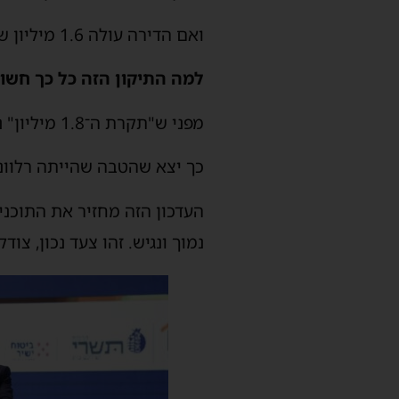
ואם הדירה עולה 1.6 מיליון ש"ח – מספיק הון עצמי מינימלי של 100 אלף ש"ח בלבד.
למה התיקון הזה כל כך חשו
מפני ש"תקרת ה־1.8 מיליון" נקבעה לפני יותר מעשור, ובינתיים מחירי הדיור עלו דרמטית.
כך יצא שהטבה שהייתה רלוונט
העדכון הזה מחזיר את התוכני
נמוך ונגיש. זהו צעד נכון, צו