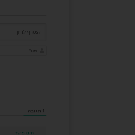
1
תגובה
חים פישר