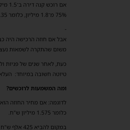
75% מ־1.8 מיליון, כלומר 1.35 מיליון ש"ח, והיה עליו להביא הון עצמי של כ־150 אלף ש"ח בלבד.
-
משום שהתקרה לשמאות נעצרה ב־1.8 מיליון – גם אם בפועל הדירה
כעת, לאחר שנים של פניות ול
טיוטה חשובה במיוחד: העלאת תקרת הש
ומה המשמעות לרוכשים?
כלומר 1.575 מיליון ש"ח.
במקום להביא 425 אלף ש"ח הון עצמי (כמו בשוק החופשי), כעת נדרש להביא רק 225 אלף ש"ח בלבד!