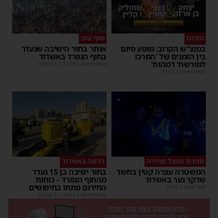
היכונו
סוף טוב
במוצ”ש הקרוב: מופע סיום
אותר בחור הישיבה שנעדר
בין הזמנים של 'המרכז
בחוף הנפרד באשדוד
למורשת' ו'מהות'
מנחם דויטש
|
22:08
| 3 תגובות
מנחם דויטש
|
11:01
סגירת מעגל מהירה
דרמה באשדוד
המשטרה עצרה קטין בחשד
בחור ישיבה בן 15 נעדר
שדקר נער באשדוד
מהחוף הנפרד – כוחות
החירום פתחו בחיפושים
משה קאהן
|
21:59
מנחם דויטש
|
18:32
| 1 תגובות