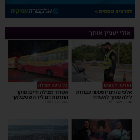
אולי יעניין אותך
הודעה לנהגים
כל טיפה מצילה
אלפי נהגים יושפעו: עבודות
אשדוד מצילה חיים: מוקד
לילה סמוך לאשדוד
התרמת דם ליד השטיבלאך
מנחם דויטש
|
11:10
משה קאהן
|
11:05