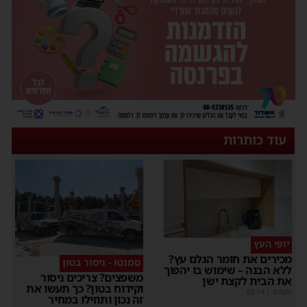
עוד כותרות
יופי העץ
כירים את חומר הגלם עץ?
סמנטו - ניסור בטון
לא הבנה – שימוש בו יהפוך
משפצים? צריכים ניסור
ת הבית לקצת ישן
וקידוח בטון? כך תעשו את
קודם
|
02:14
זה נכון ותוזילו במחיר