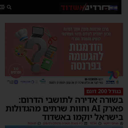
פת
בגודל 200 דונם
שורה אדירה לתושבי הדרום:
פארק AI וחוות שרתים מהגדולות
ישראל יוקמו באשדוד
מנחם דויטש
10:56
כ״ו בטבת תשפ״ה (26/01/2025)
תגובות