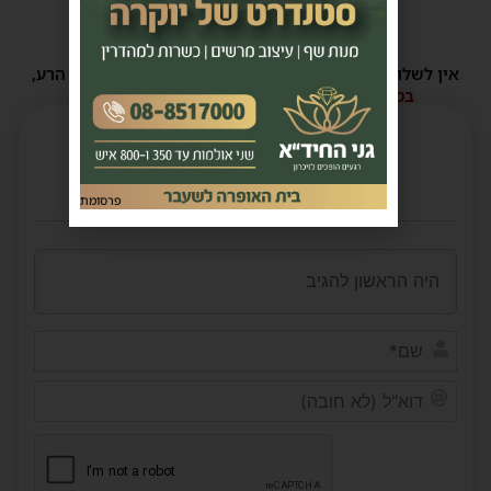
תגובות
אין לשלוח תגובות שאינם הולמות או מכילות דברי לשון הרע,
הסתה ורכילות.
במידה ולא ניתן להגיב - הכתבה סגורה לתגובות.
פרסומת
שם*
דוא"ל
(לא
חובה)