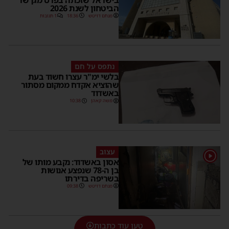
הביטחון לשנת 2026
מנחם דויטש
18:36
1 תגובות
נתפס על חם
בלשי ימ"ר עצרו חשוד בעת
שהוציא אקדח ממקום מסתור
באשדוד
משה קאהן
10:38
עצוב
אסון באשדוד: נקבע מותו של
בן ה-78 שנפצע אנושות
בשריפה בדירתו
מנחם דויטש
09:38
טען עוד כתבות