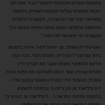
תוספת משרות איכותיות לתושבי העיר. זאת לצד
קמת תשתיות בעלות חשיבות לאומית, כדוגמת
שתיות ייצור וצריכת אנרגיה, תקשורת דיגיטלית
מיחשוב מתקדם, הקמת תחנת נחיתה והנחת כבל
קשורת ימי מישראל לאירופה״"
אש עיריית אשדוד, מר יחיאל לסרי, אירח בלשכתו
יחד עם מנכ"ל העירייה, מהנדס העיר, גזבר העיר
היועץ המשפטי בשבוע שעבר את חברת דליה
ברות אנרגיה אשר רכשה לאחרונה את תחנת הכוח
שכול, באשדוד מידי חברת החשמל בסכום של כ –
9.1 מיליארד ₪, וכן ציינה כי בכוונתה להשקיע
בהקמת התחנה החדשה כ – 5 מיליארד ₪. הובהר כי
תחנה החדשה הינה מהסוג של הטכנולוגיה