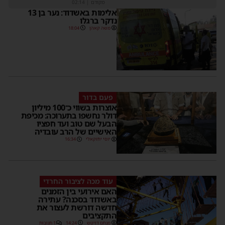
מקודם
|
02:14
אלימות באשדוד: נער בן 13
נדקר ברגלו
משה קאהן
18:04
פעם בדור
אוצרות בשווי כ־100 מיליון
דולר נחשפו בתערוכה: מכיפת
הבעל שם טוב ועד חפציו
האישיים של הרב עובדיה
יוסי יחזקאלי
16:34
עוד מכה לציבור החרדי
האם אירועי בין הזמנים
באשדוד בסכנה? עתירה
חדשה דורשת לעצור את
התקציבים
מנחם דויטש
14:24
1 תגובות