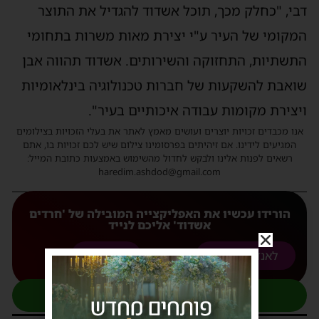
בי, "כחלק מכך, תוכל אשדוד להגדיל את התוצר
מקומי של העיר ע"י יצירת מאות משרות בתחומי
תשתיות, התחזוקה והשירותים. אשדוד תהווה אבן
ואבת להשקעות של חברות טכנולוגיה בינלאומיות
יצירת מקומות עבודה איכותיים בעיר".
נו מכבדים זכויות יוצרים ועושים מאמץ לאתר את בעלי הזכויות בצילומים
המגיעים לידינו. אם זיהיתים בפרסומינו צילום שיש לכם זכויות בו, אתם
רשאים לפנות אלינו ולבקש לחדול מהשימוש באמצעות כתובת המייל:
haredim.ashdod@gmail.com
הורידו עכשיו את האפליקצייה המובילה של 'חרדים
אשדוד' אליכם לנייד
לאנדורואיד
לאפל
להצטרפות לקבוצת העדכונים בוואטסאפ