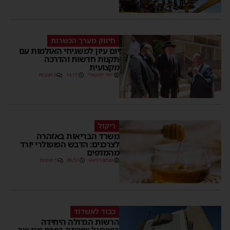
חיזוק מערך הכשרות
יום עיון למשגיחי האולמות עם
תקנות חדשות והדרכה
מקצועית
יוסי יחזקאלי
14:11
1 תגובות
ריקול
משרד הבריאות באזהרה
לצרכנים: הדבש הפופולרי יורד
מהמדפים
מנחם דויטש
06:57
1 תגובות
כבוד לאשדוד
הרשות הגדולה היחידה
בישראל שזכתה בפרס מגן שר