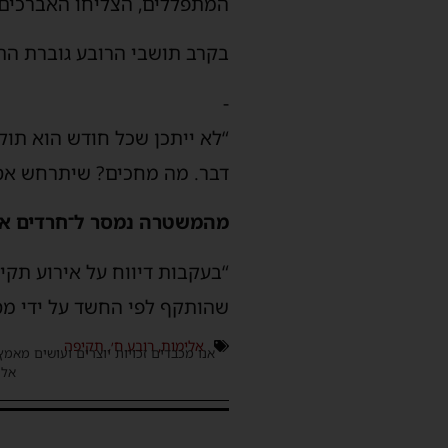
המתפללים, הצליחו האברכים 
בקרב תושבי הרובע גוברת ה
-
“לא ייתכן שכל חודש הוא תו
דבר. מה מחכים? שיתרחש אסון
מהמשטרה נמסר ל־חרדים אש
“בעקבות דיווח על אירוע תקי
שהותקף לפי החשד על ידי מס
אלימות
,
רובע ח׳
,
תקיפה
אנו מכבדים זכויות יוצרים ועושים מאמץ
אלינ