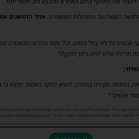
לעצור את התוקף ברגע האחרון מלבצע נזק חמור יותר.
תחושה הקשה נגד התנהלות המשטרה.
אחד התושבים אומר
קף אנשים על לא עוול בכפם, וכל פעם מחדש המשטרה משח
 חלילה שלא יהיה ניתן לתקן?!”
דוד:
פה, נפתחה חקירה במטרה להגיע לחקר האמת. יודגש כי ה
פר אנשים.”
 לאתר את בעלי הזכויות בצילומים המגיעים לידינו. אם זיהיתים בפרסומינו צילום 
ו ולבקש לחדול מהשימוש באמצעות כתובת המייל: haredim.ashdod@gmail.com