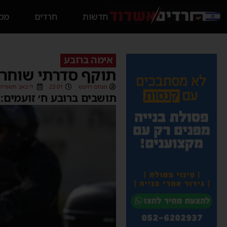
חדשות
חרדים
ממס
אימה ברובע
תוקף סדרתי שוחרר
מנחם דויטש
23:01
ל׳ באב תשפ״ה (4/08/2025
תושבים ברובע ח׳ זועמים: