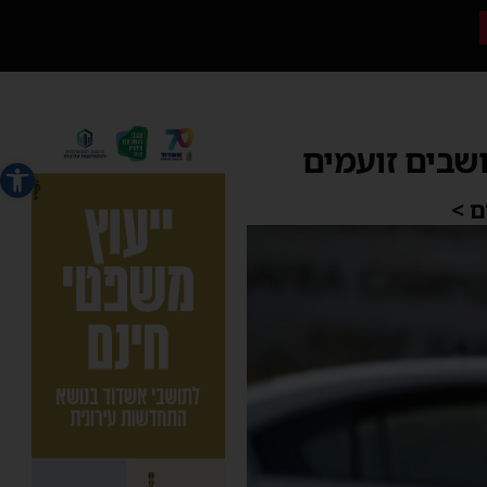
שבים זועמים
פתח סרג
ם >