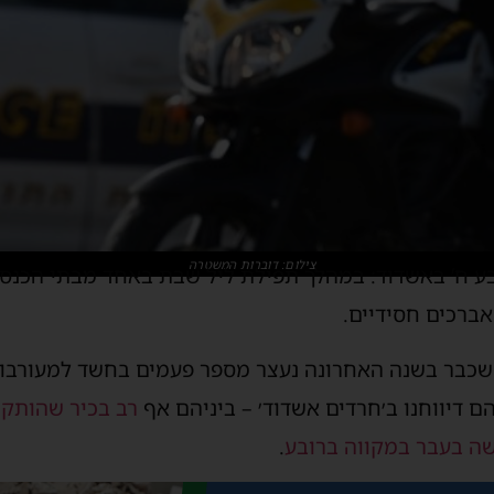
צילום: דוברות המשטרה
ע ח’ באשדוד: במהלך תפילת ליל שבת באחד מבתי הכנסת
ברכים חסידיים.
כבר בשנה האחרונה נעצר מספר פעמים בחשד למעורבות 
ם דיווחנו ב׳חרדים אשדוד׳ – ביניהם אף
רב בכיר שהותק
ה בעבר במקווה ברובע
.