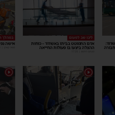
ליבו שב לפעום
במהלך ה
דוד:
אדם התמוטט בביתו באשדוד – כוחות
אישה נפל
חבורה
ההצלה ביצעו בו פעולות החייאה
משה קאהן
|
1
מנחם דויטש
|
17:35
1
1