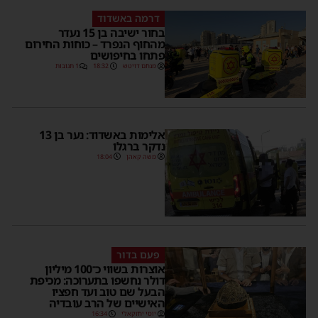
דרמה באשדוד
בחור ישיבה בן 15 נעדר
מהחוף הנפרד – כוחות החירום
פתחו בחיפושים
מנחם דויטש
18:32
1 תגובות
אלימות באשדוד: נער בן 13
נדקר ברגלו
משה קאהן
18:04
פעם בדור
אוצרות בשווי כ־100 מיליון
דולר נחשפו בתערוכה: מכיפת
הבעל שם טוב ועד חפציו
האישיים של הרב עובדיה
יוסי יחזקאלי
16:34