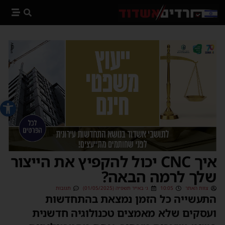
פתח סרג
איך CNC יכול להקפיץ את הייצור
שלך לרמה הבאה?
צוות האתר
10:05
ג׳ באייר תשפ״ה (01/05/2025)
תגובות
התעשייה כל הזמן נמצאת בהתחדשות
ועסקים שלא מאמצים טכנולוגיה חדשנית