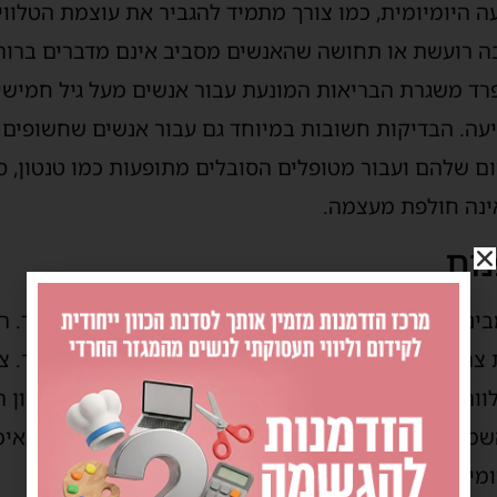
ה
היומיומית, כמו צורך מתמיד להגביר את עוצמת הטלווי
 רועשת או תחושה שהאנשים מסביב אינם מדברים ברור 
פרד משגרת הבריאות המונעת עבור
אנשים מעל גיל חמישי
עה. הבדיקות ח
שובות
במיוחד גם עבור אנשים
ש
חשופים 
ום שלהם
ועבור מטופלים הסובלים מתופעות כמו טנטון, 
אינה חולפת מעצמה.
נות
בינים שבריאות טובה ואיכות חיים הולכות תמיד יד ביד. ה
צרכי המטופל ויחס אישי, רגיש וחם לאורך כל התהליך. צ
ווה את המטופלים במקצועיות רבה החל משלב האבחון המ
מיעה המתקדמים ביותר בעולם, במטרה להחזיר את איכ
מיומית שלכם.