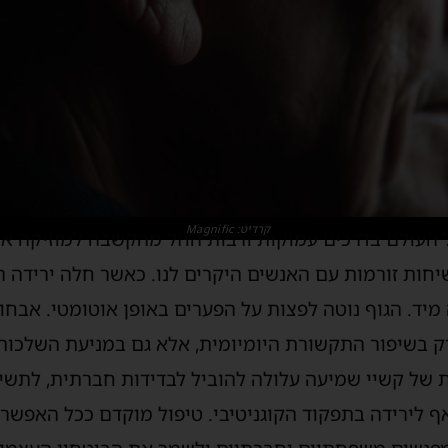
קרדיט: Magnific
העולם בדרכים עמוקות ורבות החל מהקשבה למוזיקה אהו
שיחות זורמות עם האנשים היקרים לנו. כאשר חלה ירידה
מיד
.
הגוף נוטה לפצות על הפערים באופן אוטומטי. אבחון
 בשיפור התקשורת היומיומית, אלא גם במניעת השלכות 
של קשיי שמיעה עלולה להוביל לבדידות חברתית, לתשי
לירידה בתפקוד הקוגניטיבי. טיפול מוקדם
ככל האפשר 