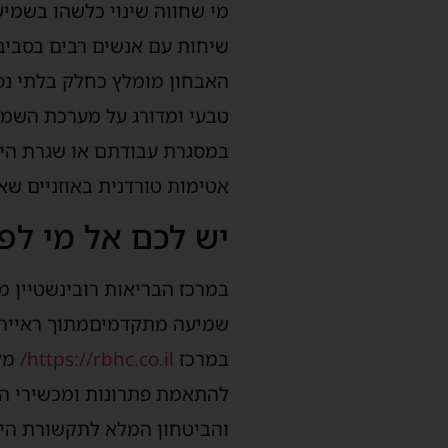
מי שחווה שינוי כלשהו
בשמיע
שיחות
עם אנשים רבים
בסביבה
האבחון מומלץ כחלק בלתי נ
טבעי ומדורג על מערכת השמי
במסגרת עבודתם או
שגרת הי
אטימות טורדנית באוזניים ש
יש לכם אל מי לפ
במרכז
ה
בריאות רובינשטיין מ
שמיעה מתקדמי
ם
מתוך
ראיית
במרכ
ז
https://rbhc.co.il/
מל
להתאמת פתרונות ומכשירי הש
והביטחון המלא לתקשורת היו