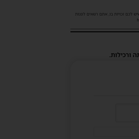
שיש לכם זכויות בו, אתם רשאים לפנות
ה ורכילות.
דוא"ל
(לא