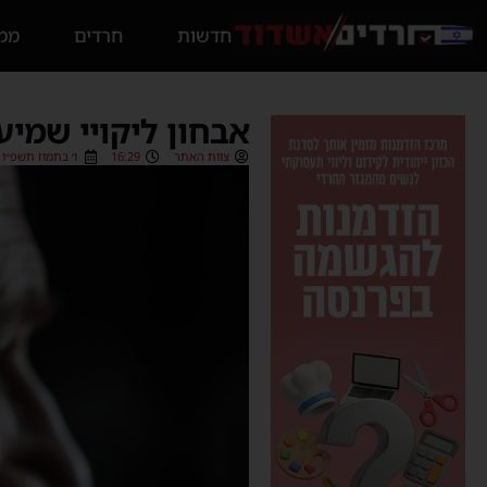
חדשות
חרדים
ממס
אבחון ליקויי שמיע
צוות האתר
16:29
ו׳ בתמוז תשפ״ו (21/06/2026