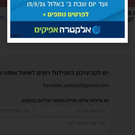
פרסומת
יש לכם עדכון בשבילנו? רוצים לשאול אותנו 
haredim.ashdod@gmail.com
או שילחו אלינו פנייה ונחזור אליכם בהקדם