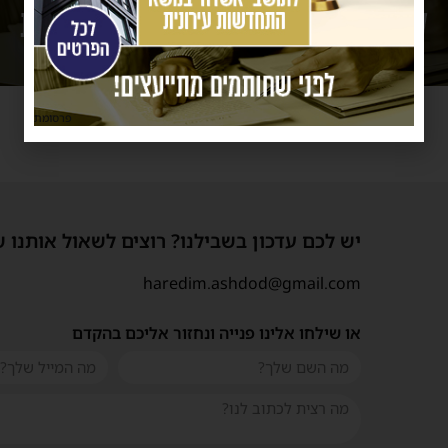
פרסומת
יש לכם עדכון בשבילנו? רוצים לשאול אותנו 
haredim.ashdod@gmail.com
או שילחו אלינו פנייה ונחזור אליכם בהקדם