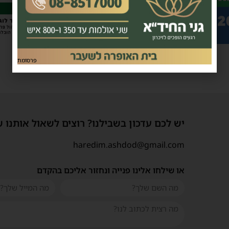
פרסומת
יש לכם עדכון בשבילנו? רוצים לשאול אותנו 
haredim.ashdod@gmail.com
או שילחו אלינו פנייה ונחזור אליכם בהקדם