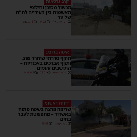
קרב גרסאות
מכשול מסוכן וחילופי
האשמות בין העירייה לת"ת
של גור
יוסי יחזקאלי
14:25
3 תגובות
אימה ברובע
תוקף סדרתי שוחרר שוב
ותקף אברכים באכזריות –
התושבים זועמים
מנחם דויטש
23:01
2 תגובות
דיווח ראשוני
שריפה פרצה בשטח פתוח
באשדוד – מתפשטת לעבר
בתים
משה קאהן
15:53