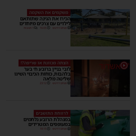
משקמים את השקמה
הכירו את הגינה שתותאם
לילדים עם צרכים מיוחדים
מנחם דויטש
16:05
1 תגובות
הצתה מכוונת או שריפה?!
1
לובי בניין ברובע ח׳ בער
בלהבות, כוחות הכיבוי השיגו
שליטה מלאה
מנחם דויטש
23:12
לרווחת התושבים
במנהלת הרובע נלחמים
במעופפים המטרידים
מנחם דויטש
18:15