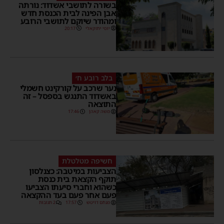
בשורה לתושבי אשדוד: נורתה
אבן הפינה לבית הכנסת חדש
ומהודר שיוקם לתושבי הרובע
יוסי יחזקאלי
20:17
בלב רובע ח׳
נער שרכב על קורקינט חשמלי
באשדוד התנגש בספסל – זה
התוצאה
משה קאהן
17:46
חשיפה מטלטלת
הצביעות במיטבה: כצנלסון
תוקף הקצאת בית כנסת
כשהוא וחברי סיעתו הצביעו
פעם אחר פעם בעד ההקצאה
מנחם דויטש
17:57
2 תגובות