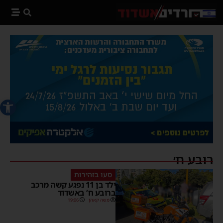
פתח סרג
רובע ח׳
סעו בזהירות
ילד בן 11 נפגע קשה מרכב
ברובע ח’ באשדוד
משה קאהן
19:06