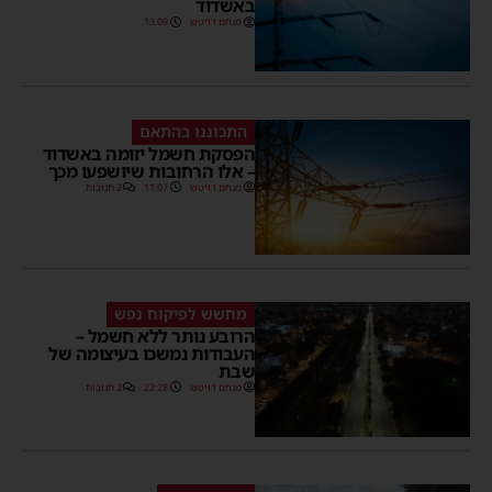
באשדוד
מנחם דויטש
13:09
התכוננו בהתאם
הפסקת חשמל יזומה באשדוד
– אלו הרחובות שיושפעו מכך
מנחם דויטש
11:07
2 תגובות
מחשש לפיקוח נפש
הרובע נותר ללא חשמל –
העבודות נמשכו בעיצומה של
שבת
מנחם דויטש
22:28
2 תגובות