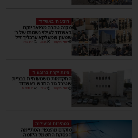
רובע ח’ באשדוד
מקוה טהרה מפואר יוקם
באשדוד לעילוי נשמתו של ר’
שמעון שמעלקא ערבליך ז״ל
יוסי יחזקאלי
08:35
1 תגובות
פינת יקרת ברובע ח'
התקדמות משמעותית בבניית
שטיבל גור החדש באשדוד
יוסי יחזקאלי
09:52
11 תגובות
במהירות וביעילות
מוקדם מהצפוי: הסתיימה
הפסקת החשמל היזומה