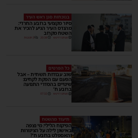
בנוכחות סגן ראש העיר
סיור מקצועי ברובע החרדי:
מהנדס העיר הגיע להכיר את
השטח מקרוב
מנחם דויטש
20:38
3 תגובות
כל הפרטים
שוב עבודות תשתית – אבל
הפעם עם הפקת לקחים:
שינויים בהסדרי התנועה
ברובע ח’
מנחם דויטש
07:32
תיעוד מהשטח
הפיקוח הלילי: מי נצפה
באישון לילה על הצינורות
והאספלט ברובע ח'?