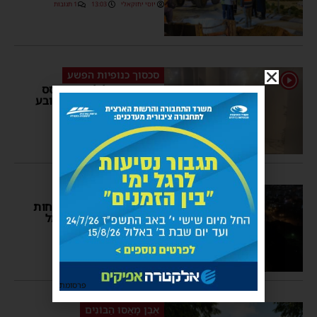
יוסי יחזקאלי
13:03
1 תגובות
סכסוך כנופיות הפשע
1
בום באישון ליל: רימון רסס
הושלך ללובי בניין בלב רובע
ח’ באשדוד
משה קאהן
07:31
2 תגובות
מחדל חמור
חג באפלה: עשרות משפחות
באשדוד נותרו ללא חשמל
למעלה מיממה
מנחם דויטש
19:42
7 תגובות
פרסומת
אֶבֶן מָאֲסוּ הַבּוֹנִים