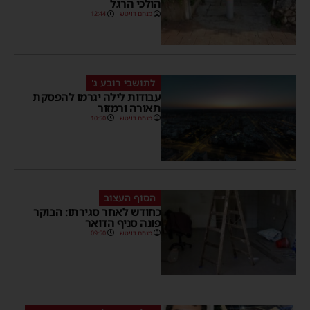
הולכי הרגל
מנחם דויטש
12:44
לתושבי רובע ג'
עבודות לילה יגרמו להפסקת
תאורה ורמזור
מנחם דויטש
10:50
הסוף העצוב
כחודש לאחר סגירתו: הבוקר
פונה סניף הדואר
מנחם דויטש
09:50