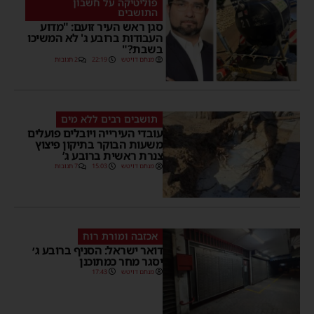
פוליטיקה על חשבון
התושבים
סגן ראש העיר זועם: "מדוע
העבודות ברובע ג' לא המשיכו
בשבת?"
מנחם דויטש
22:19
2 תגובות
תושבים רבים ללא מים
עובדי העירייה ויובלים פועלים
משעות הבוקר בתיקון פיצוץ
צנרת ראשית ברובע ג’
מנחם דויטש
15:03
7 תגובות
אכזבה ומורת רוח
דואר ישראל: הסניף ברובע ג׳
יסגר מחר כמתוכנן
מנחם דויטש
17:43