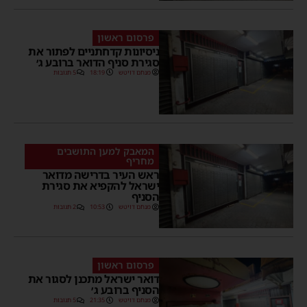
פרסום ראשון
ניסיונות קדחתניים לפתור את
סגירת סניף הדואר ברובע ג׳
מנחם דויטש
18:19
5 תגובות
המאבק למען התושבים
מחריף
ראש העיר בדרישה מדואר
ישראל להקפיא את סגירת
הסניף
מנחם דויטש
10:53
2 תגובות
פרסום ראשון
דואר ישראל מתכנן לסגור את
הסניף ברובע ג׳
מנחם דויטש
21:35
5 תגובות