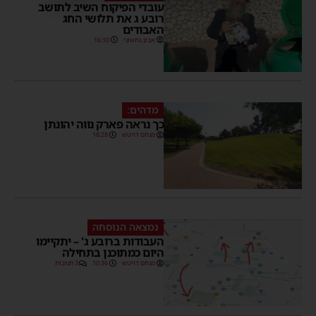
עובדי הפיקוח השיב לתושב
רובע ג את תלושי החג
האבודים
אביב נחשוני
16:10
מדהים:
כך נראה פארק נווה יהונתן
מנחם דויטש
18:28
נמצאה הנוסחה
העבודות ברובע ג' – יתקיימו
היום כמתוכנן בתחילה
מנחם דויטש
10:36
3 תגובות