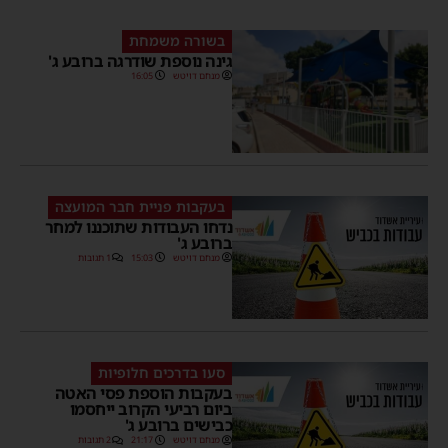
בשורה משמחת
גינה נוספת שודרגה ברובע ג'
מנחם דויטש
16:05
בעקבות פניית חבר המועצה
נדחו העבודות שתוכננו למחר
ברובע ג'
מנחם דויטש
15:03
1 תגובות
סעו בדרכים חלופיות
בעקבות הוספת פסי האטה
ביום רביעי הקרוב ייחסמו
כבישים ברובע ג'
מנחם דויטש
21:17
2 תגובות