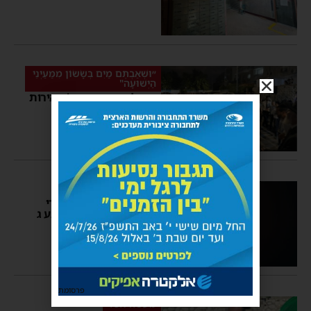
״וּשְׁאַבְתֶּם מַיִם בְּשָׂשׂוֹן מִמַּעַיְנֵי
הַיְשׁוּעָה"
והיו כל חצרות אזור ג' מאירות
מאור בית השואבה
מנחם דויטש
16:22
פלילי
שמיעת פיצוצים יתכן מירי
שאירע לפנות בוקר ברובע ג
אביב נחשוני
12:23
פרסומת
מעשה חסד