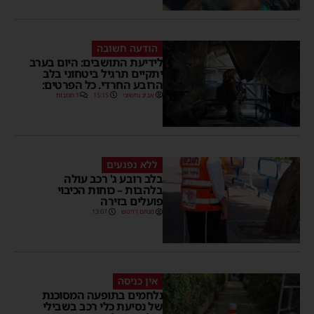
הודעה חשובה
לידיעת התושבים: היום בערב
יתקיים תרגיל ביטחוני בלב
הרובע החרדי. כל הפרטים:
אביב נחשוני
15:15
1 תגובות
ללא נפגעים
בלב רובע ג' רכב עולה
בלהבות – כוחות הכיבוי
פועלים בזירה
מנחם דויטש
13:07
אין כניסה
נלחמים בתופעה המסוכנת
של נסיעת כלי רכב בשבילי