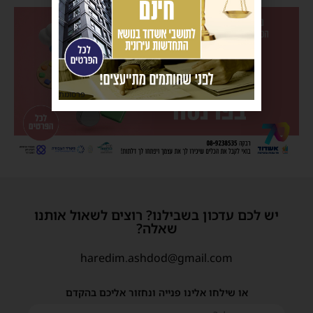
פרסומת
יש לכם עדכון בשבילנו? רוצים לשאול אותנו
שאלה?
haredim.ashdod@gmail.com
או שילחו אלינו פנייה ונחזור אליכם בהקדם