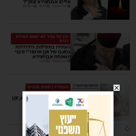
אליהו אבוחצירא זצוק”ל
יוסי יחזקאלי
08:31
1 תגובות
והן קל כביר לא ימאס תפילת
רבים
העתירו בתפילות: הידרדרות
במצבו של זקן אדמור”י ורבני
משפחת אבוחצירא
יוסי יחזקאלי
14:09
הַעֲתִירוּ רַחֲמִים מְרֻבִּים
הידרדרות במצבו של רבי
אליהו אבוחצירא שליט”א, זקן
אדמור”י ורבני משפחת
אבוחצירא
יוסי יחזקאלי
10:30
2 תגובות