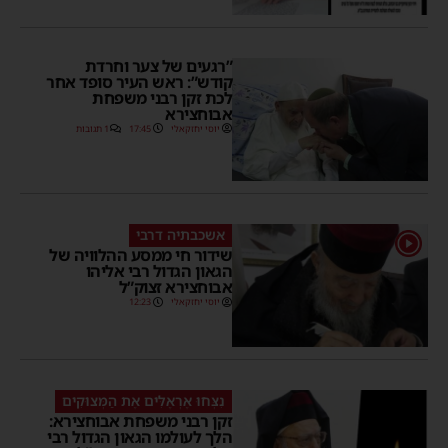
”רגעים של צער וחרדת
קודש”: ראש העיר סופד אחר
לכת זקן רבני משפחת
אבוחצירא
יוסי יחזקאלי
17:45
1 תגובות
אשכבתיה דרבי
1
שידור חי ממסע ההלוויה של
הגאון הגדול רבי אליהו
אבוחצירא זצוק”ל
יוסי יחזקאלי
12:23
נִצְּחוּ אֶרְאֶלִּים אֶת הַמְּצוּקִים
זקן רבני משפחת אבוחצירא:
הלך לעולמו הגאון הגדול רבי