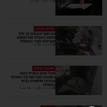
יוסי יחזקאלי
22:19
חילוץ מורכב
עם מנוף וכבאים: כך פינו
כוחות ההצלה את הפצוע
מקריסת הקיר באשדוד
משה קאהן
13:05
תאונת עבודה
פועל נפגע באורח בינוני
כתוצאה מקריסת קיר במהלך
עבודות שיפוצים בבית
באשדוד
משה קאהן
12:10
1 תגובות