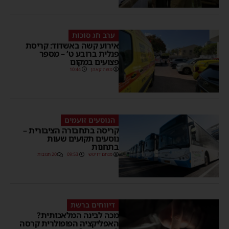
ערב חג סוכות
אירוע קשה באשדוד: קריסת
פנלית ברובע ט’ – מספר
פצועים במקום
משה קאהן
10:44
הנוסעים זועמים
קריסה בתחבורה הציבורית –
נוסעים תקועים שעות
בתחנות
מנחם דויטש
09:53
20 תגובות
דיווחים ברשת
מכה לבינה המלאכותית?
האפליקציה הפופולרית קרסה