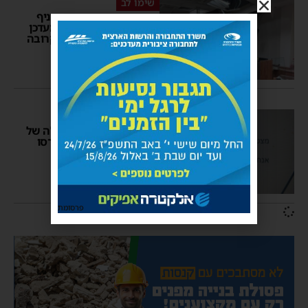
שימו לב
אחרי קריסת התקרה בסניף
באשדוד: בנק הפועלים מעדכן
על השינויים בתקופה הקרובה
יוסי יחזקאלי
18:32
הורים מודאגים
מחדל: מערך וועדות קבלה של
התמ"ת למעונות היום קרסו
אביב נחשוני
12:33
פרסומת