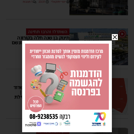
יוסי יחזקאלי
23:31
1 תגובות
השתדלו והרבו תחינה
1
תינוק בן שנה חלה בקורונה
ואושפז כשהוא מורדם ומונשם
מנחם דויטש
10:45
הקורונה בעלייה
1,433 חולים פעילים באשדוד
| 36 תושבים מאושפזים |
359 תושבים נפטרו מתחילת
המגיפה
מנחם דויטש
13:04
פרסומת
הקורונה בעלייה