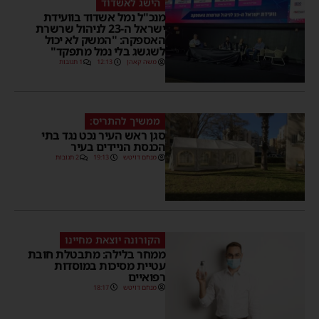
הישג לאשדוד
מנכ"ל נמל אשדוד בוועידת
ישראל ה-23 לניהול שרשרת
האספקה: "המשק לא יכול
לשגשג בלי נמל מתפקד"
משה קאהן
12:13
1 תגובות
ממשיך להתריס:
סגן ראש העיר נכט נגד בתי
הכנסת הניידים בעיר
מנחם דויטש
19:13
2 תגובות
הקורונה יוצאת מחיינו
ממחר בלילה: מתבטלת חובת
עטיית מסיכות במוסדות
רפואיים
מנחם דויטש
18:17