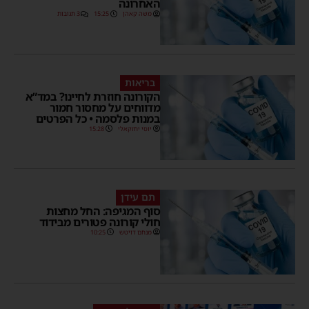
האחרונה
משה קאהן
15:25
3 תגובות
בריאות
הקורונה חוזרת לחיינו? במד”א
מדווחים על מחסור חמור
במנות פלסמה • כל הפרטים
יוסי יחזקאלי
15:28
תם עידן
סוף המגיפה: החל מחצות
חולי קורונה פטורים מבידוד
מנחם דויטש
10:25