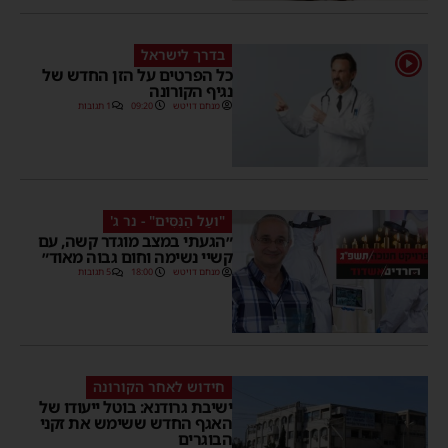
בדרך לישראל
1
כל הפרטים על הזן החדש של
נגיף הקורונה
מנחם דויטש
09:20
1 תגובות
"ועַל הַנִּסִּים" - נר ג'
״הגעתי במצב מוגדר קשה, עם
קשיי נשימה וחום גבוה מאוד״
מנחם דויטש
18:00
5 תגובות
חידוש לאחר הקורונה
ישיבת גרודנא: בוטל ייעודו של
האגף החדש ששימש את זקני
הבוגרים