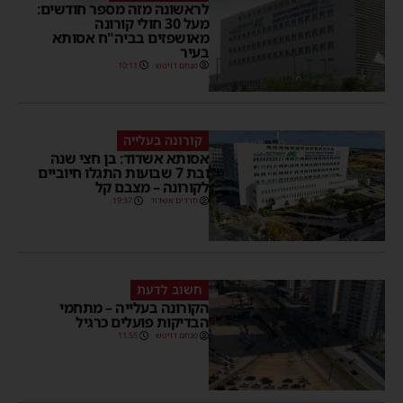
לראשונה מזה מספר חודשים:
מעל 30 חולי קורונה
מאושפזים בביה"ח אסותא
בעיר
מנחם דויטש
10:11
קורונה בעלייה
אסותא אשדוד: בן חצי שנה
ובת 7 שבועות התגלו חיוביים
לקורונה – מצבם קל
חרדים אשדוד
19:37
חשוב לדעת
הקורונה בעלייה – מתחמי
הבדיקות פועלים כרגיל
מנחם דויטש
11:55