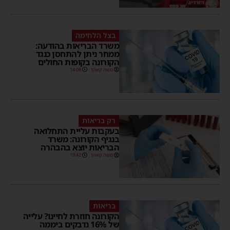
בצל הלחימה
משרד הבריאות בהודעה:
ממחר ניתן להתחסן כנגד
הקורונה בקופות החולים
משה קאהן
14:08
רק בריאות
בעקבות עליית התחלואה
בנגיף הקורונה: משרד
הבריאות יוצא בהבהרה
משה קאהן
19:42
בריאות
הקורונה חוזרת לחיינו? עלייה
של 16% נדבקים ביממה