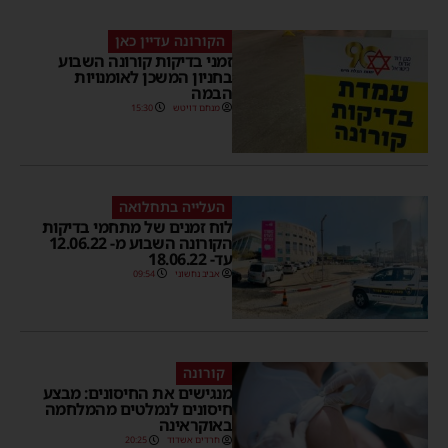
הקורונה עדיין כאן
זמני בדיקות קורונה השבוע
בחניון המשכן לאומנויות
הבמה
מנחם דויטש
15:30
העלייה בתחלואה
לוח זמנים של מתחמי בדיקות
הקורונה השבוע מ- 12.06.22
עד- 18.06.22
אביב נחשוני
09:54
קורונה
מנגישים את החיסונים: מבצע
חיסונים לנמלטים מהמלחמה
באוקראינה
חרדים אשדוד
20:25