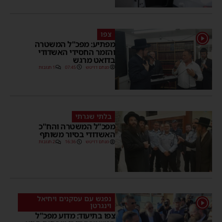
צפו
1
מפתיע: מפכ"ל המשטרה
והזמר החסידי האשדודי
בדואט מרגש
מנחם דויטש
07:45
1 תגובות
בלתי שגרתי
מפכ"ל המשטרה והח"כ
האשדודי בסיור משותף
מנחם דויטש
16:36
2 תגובות
נפגש עם עסקנים ויחיאל
1
וינגרטן
צפו בתיעוד: מדוע מפכ"ל