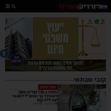
פתח סרג
קובי שבתאי
מעל החוק
נתפס ב-136 קמ”ש סמוך
לאשדוד: כך המפכ”ל לשעבר
יצא ללא קנס
משה קאהן
06:48