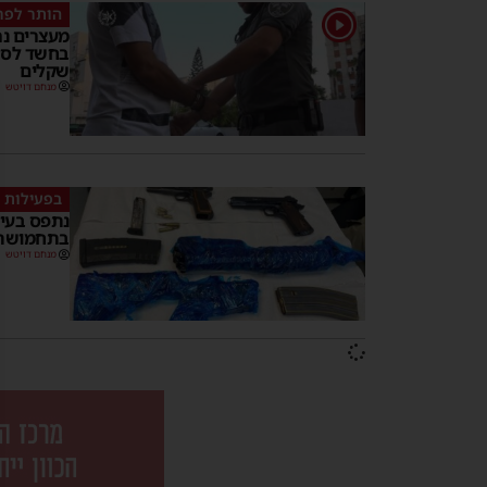
הותר לפר
1
מעצרים נר
בחשד לסחי
שקלים
מנחם דויטש
בפעילות 
בתחמושת 
מנחם דויטש