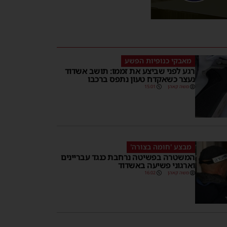
מאבקי כנופיות הפשע
רגע לפני שביצע את זממו: תושב אשדוד
נעצר כשאקדח טעון נתפס ברכבו
משה קאהן
15:01
מבצע 'חומה בצורה'
המשטרה בפשיטה נרחבת כנגד עבריינים
וארגוני פשיעה באשדוד
משה קאהן
16:02