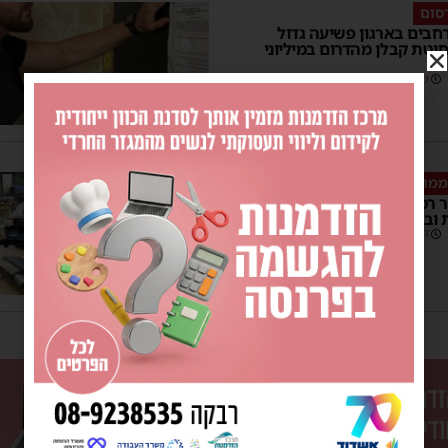
סום
חבים בארגון פשיעה גדול
טת קבלן מהדרום במיליוני
13:37
ממוקדת של המשטרה
נתפס בעיר רכב ובו 3 חשודים מצויידים
ובאמצעי לחימה
07:27