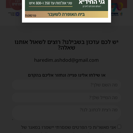
פרסומת
יש לכם עדכון בשבילנו? רוצים לשאול אותנו
שאלה?
haredim.ashdod@gmail.com
או שילחו אלינו פנייה ונחזור אליכם בהקדם
אני מאשר/ת כי הפרטים שמסרתי יישמרו במאגר של