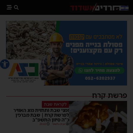
פתח סרג
פרשת קרח
לקראת שבת
זמני שבת ותחזית מזג האוויר
לפרשת קרח | שבת מברכין
כ"ה סיוון התשפ"ב
אביב נחשוני
20:43