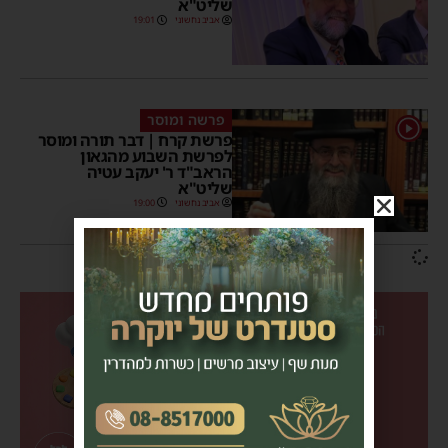
שליט"א
אביב נחשוני
19:01
פרשה ומוסר
1
פרשת קרח | דבר תורה ומוסר
לפרשת השבוע מהגאון
הראב"ד ר' יעקב עטיה
שליט"א
אביב נחשוני
19:00