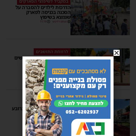
במקביל לשיפוצי הפארקים
הדרכות לילדים להסברה על
הסכנה בכניסה לפארק
שנמצא בשיפוץ
מנחם דויטש
11:19
לרווחת התושבים
2 פארקים נוספים מתחדשים
ברובע ג'
מנחם דויטש
16:09
1 תגובות
עושים כושר
מתחם כושר חדש נחנך ברובע
ד׳
מנחם דויטש
09:17
1 תגובות