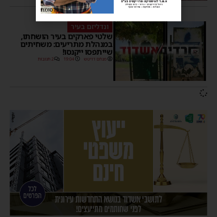
פרסומת
ונדליזם בעיר
שלטי פארקים בעיר הושחתו,
במנהלת מתריעים: משחיתים
שייתפסו ייקנסו!
מנחם דויטש
19:04
2 תגובות