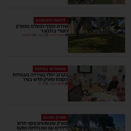
להנאת התושבים
שדרוג מקיף הושלם בפארק
רוטרי ברובע ו’
מנחם דויטש
10:22
1 תגובות
ממשיכים בפיתוח
בקרוב יחלו בעירייה בעבודות
הקמת פארק חדש בעיר
מנחם דויטש
21:39
פארק מונגש
פארק שעשועים נוסף חדש
לילדים עם מוגבלויות מוקם