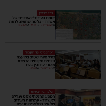
לכל דכפין
“מפת העירוב” העדכנית של
אשדוד – כל מה שחשוב לדעת
מנחם דויטש
19:58
1 תגובות
"מהבסיס עד הקצה"
כולל סיורי שטח: במועצה
הדתית מקדמים הכשרת
מומחי עירובין בעיר
יוסי יחזקאלי
08:00
הלכה בין יבשות
המסע ההלכתי מלוס אנג’לס
לאשדוד – פתרונות העירוב
של עיר המלאכים מגיעים