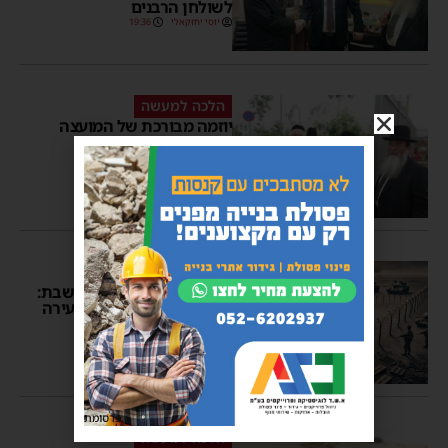
לשולחן הרבנים
יוסי יחזקאלי
19:36
הלכה למעשה
יוזמה מבורכת של המועצה
הדתית באשדוד: הנגשת
לימוד הלכות עירובין
יוסי יחזקאלי
18:17
ברקע המלחמה
טנקים נגמש"ים ועירוב לשבת:
השאלה ההלכתית שמסעירה
את הרבנות הצבאית
מנחם דויטש
09:52
פרסומת
הלכה למעשה