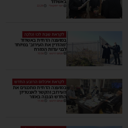
באשדוד
יוסי יחזקאלי
22:29
לִקְרַאת שַׁבָּת לְכוּ וְנֵלְכָה
במועצה הדתית באשדוד
'מהדרין את העירוב' במיוחד
לבני עדות המזרח
מנחם דויטש
10:56
לקראת איכלוס הרובע החדש
במועצה הדתית מתכננים את
העירוב; והקשר לאצטדיון
החדש הנבנה באזור
מנחם דויטש
11:40