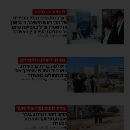
לקראת השלושים
הערב נחשפים דבריו הנדירים
של מרן ראש הישיבה ר׳ גרשון
אדלשטיין זצ”ל באסיפה שיזם
רב מחלקת העירובין באשדוד
מנחם דויטש
20:32
בשורה לחולים ולמבקרים
הושלמה בניית קו העירוב
השכונתי החדש שמצרף את
בית החולים באשדוד
יוסי יחזקאלי
11:36
1 תגובות
תחת רוחות ומזג אויר סוער
תוקנו חוטי העירוב בעיר
שנקרעו וניזוקו בעקבות
הסערה
מנחם דויטש
10:41
2 תגובות