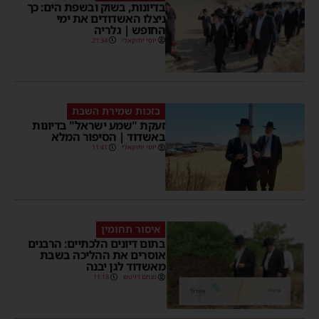
בדיונות, בשוק ובשפת הים: כך
ניצלו האשדודים את ימי
החופש | גלריה
יוסי יחזקאלי
21:34
בזכות שמירת השבת
זעקת "שמע ישראל" בדיונות
באשדוד | הסיפור המלא
יוסי יחזקאלי
11:41
איסור תחומין
בתום דיונים הלכתיים: הרבנים
אוסרים את ההליכה בשבת
מאשדוד לגן יבנה
מנחם דויטש
11:18