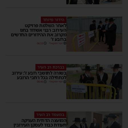
הידור מיוחד
לאחר השלמת פרויקט
העירוב: רבני אשדוד בחנו
מקרוב את ההידורים החדשים
ברובע ז’
יוסי יחזקאלי
06:53
בברכת רב העיר
בשורה לתושבי רובע ז’: עירוב
לכתחילה בכל רחבי הרובע
יוסי יחזקאלי
08:46
במעמד רב העיר
המועצה הדתית העניקה
תעודת כבוד לעסקן העירובין