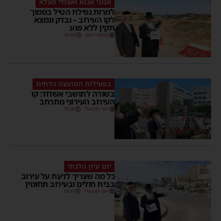
אגוני אגנא ואצולי מצלא
למרות נפילת הטיל בסמוך
לקו העירוב – נבדק ונמצא
תקין ללא פגע
מנחם דויטש
07:00
בפעילות המועצה הדתית
בשורה לתושבי אשדוד: קו
העירוב העירוני מתרחב
יוסי יחזקאלי
19:28
יום עיון הלכתי
כל מה שצריך לדעת על עירוב
בבית חולים ובעירוב תחומין
יוסי יחזקאלי
15:37