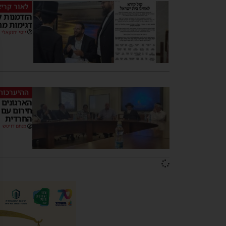
לאור קריא
הזדמנות ל
דגימות מח
יוסי יחזקאלי
ההיערכות
הארגונים 
חירום עם ב
החרדית
מנחם דויטש