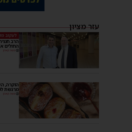
עזר מציון
לעקוב מק
הרב חנניה
החולים א
משה קאהן
הוקרה, הש
מרגשת למ
משה קאהן