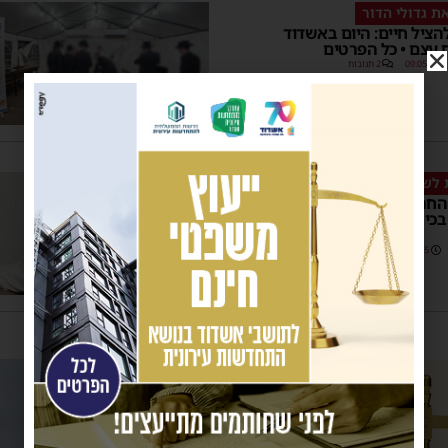
ת גדולי הדור
הציל חיים: היום באשדוד
 עצם • כל הפרטים
09:05
2 תגובות
 לשעת חירום
החרדים בכנס הכנה לשעת
כירי העירייה והנציגות
18:15