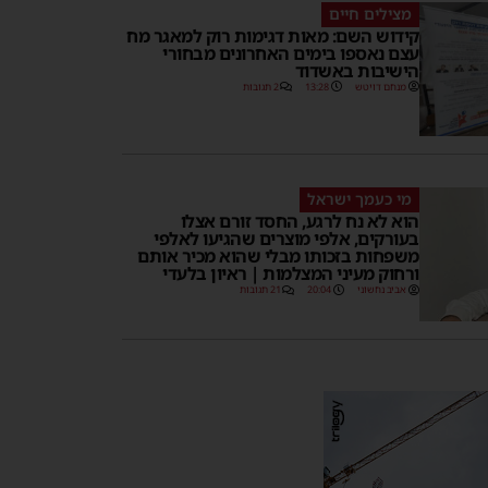
מצילים חיים
קידוש השם: מאות דגימות רוק למאגר מח
עצם נאספו בימים האחרונים מבחורי
הישיבות באשדוד
מנחם דויטש
13:28
2 תגובות
מי כעמך ישראל
הוא לא נח לרגע, החסד זורם אצלו
בעורקים, אלפי מוצרים שהגיעו לאלפי
משפחות בזכותו מבלי שהוא מכיר אותם
ורחוק מעיני המצלמות | ראיון בלעדי
אביב נחשוני
20:04
21 תגובות