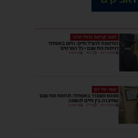
לאור קריאת גדולי הדור
הזדמנות להציל חיים: היום באשדוד
דגימות מח עצם • כל הפרטים
מנחם דויטש
09:21
2 תגובות
קשר של דם
מפגש מצמרר באשדוד: תרומת מח עצם
שחיברה בין חיים לנשמה
מנחם דויטש
07:35
6 תגובות