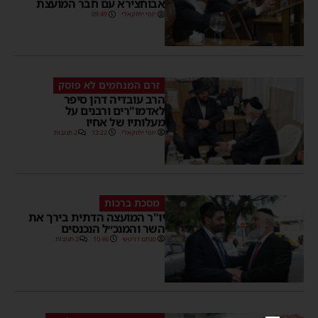
אבוחצירא עם חבר המועצת
יוסי יחזקאלי
09:49
זרם המנחמים לא פוסק
הרב עובדיה דהן סיפר
לאדמו"רים ורבנים על
מעלותיו של אחיו
יוסי יחזקאלי
13:22
2 תגובות
מסכת ברכות
יו"ר המועצה הדתית בירך את
השר והמנכ״ל הנכנסים
מנחם דויטש
10:46
2 תגובות