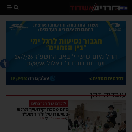
פתח סרג
עובדיה דהן
לזכרם של הנרצחים
סיום מסכת 'קידושין' מרגש
בשיעורו של יו”ר המוע”ד
יוסי יחזקאלי
12:58