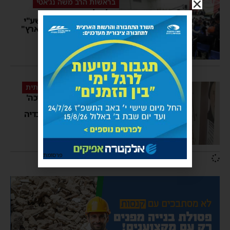
בראשות הרב משה נג'אטי
כאלף ילדים השתתפו
במסיבת חנוכה מרכזית שע"י
ארגון התהלים "זמרת הארץ"
מנחם דויטש
00:02
פרסומי ניסא במועצה הדתית
אלפי סדר 'הדלקת נר חנוכה'
צבעוני חולקו ע"י ראש
המועצה הדתית הרב עובדיה
דהן
מנחם דויטש
14:02
פרסומת