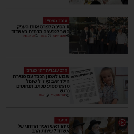
עובד מצטיין
זו הסיבה לפרס אותו העניק
השר למועצה הדתית באשדוד
משה קאהן
18:43
20 תגובות
הרב עובדיה דהן מנחם
שבוע לאסון הכבד עם פטירת
הילד זאב כץ ז"ל שנפל
מהמרפסת: מכתב תנחומים
נרגש
יוסי יחזקאלי
10:46
תיעוד
1
מיהו ראש העיר הרוחני של
אשדוד? שיחת הרב