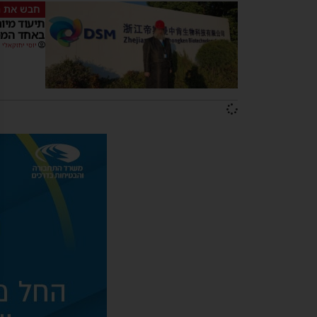
חבש את ה
תיעוד מיו
באחד המפע
יוסי יחזקאלי