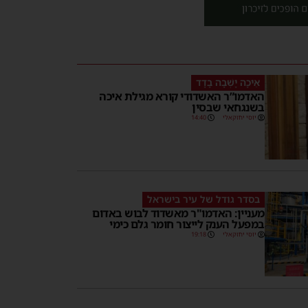
אֵיכָה יָשְׁבָה בָדָד
האדמו”ר האשדודי קורא מגילת איכה
בשנגחאי שבסין
יוסי יחזקאלי
14:40
בסדר גודל של עיר בישראל
מעניין: האדמו"ר מאשדוד לבוש באדום
במפעל הענק לייצור חומר גלם כימי
יוסי יחזקאלי
19:18