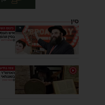
סין
כינוס הש
איש העסק
בסין ונהפ
מנחם דויטש
צפו בתיעו
1
האדמו”ר ה
בשנגחאי 
משה קאהן