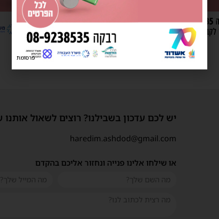
פרסומת
יש לכם עדכון בשבילנו? רוצים לשאול אותנו 
haredim.ashdod@gmail.com
או שילחו אלינו פנייה ונחזור אליכם בהקדם