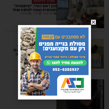
מסרב להיסחט
סגן ראש העיר: “עיתונאית”
תמהונית מנסה לסחוט אותי
משה קאהן
13:02
2 תגובות
פרשייה חמורה
המשטרה עצרה 2 תושבי
אשדוד שסחטו, איימו וניצלו
קורבנות במהלך המלחמה
משה קאהן
14:58
פלילי
סחט באיומים ונעצר ע"י
המשטרה
פרסומת
מנחם דויטש
13:15