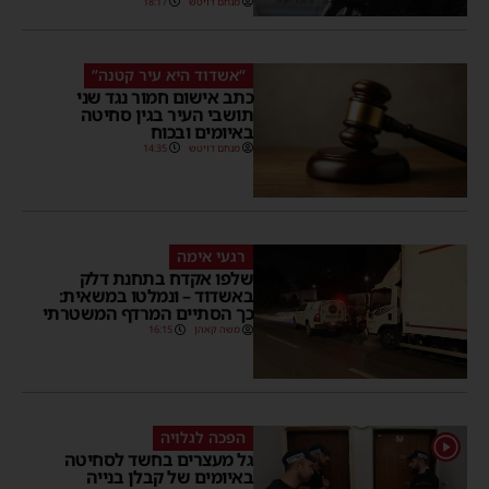
מנחם דויטש
18:17
“אשדוד היא עיר קטנה”
כתב אישום חמור נגד שני
תושבי העיר בגין סחיטה
באיומים ובכוח
מנחם דויטש
14:35
רגעי אימה
שלפו אקדח בתחנת דלק
באשדוד – ונמלטו במשאית:
כך הסתיים המרדף המשטרתי
משה קאהן
16:15
הפכה לגלויה
1
גל מעצרים בחשד לסחיטה
באיומים של קבלן בנייה