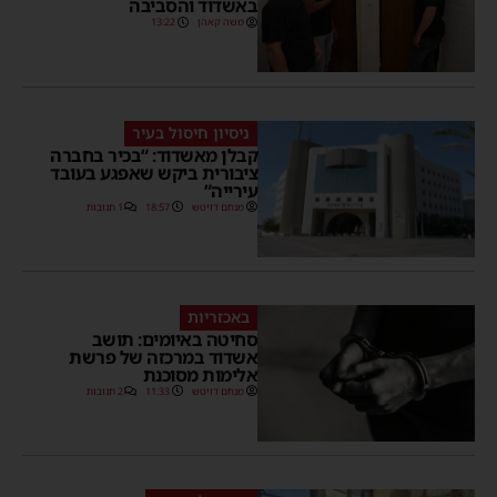
באשדוד והסביבה
משה קאהן
13:22
ניסיון חיסול בעיר
קבלן מאשדוד: “בכיר בחברה
ציבורית ביקש שאפגע בעובד
עירייה”
מנחם דויטש
18:57
1 תגובות
באכזריות
סחיטה באיומים: תושב
אשדוד במרכזה של פרשת
אלימות מסוכנת
מנחם דויטש
11:33
2 תגובות