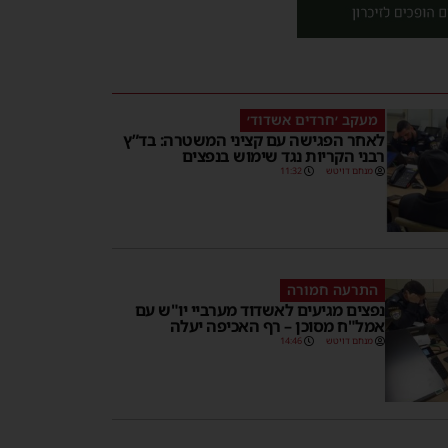
מעקב ׳חרדים אשדוד׳
לאחר הפגישה עם קציני המשטרה: בד”ץ
רבני הקריות נגד שימוש בנפצים
מנחם דויטש
11:32
התרעה חמורה
נפצים מגיעים לאשדוד מערביי יו"ש עם
אמל"ח מסוכן – רף האכיפה יעלה
מנחם דויטש
14:46