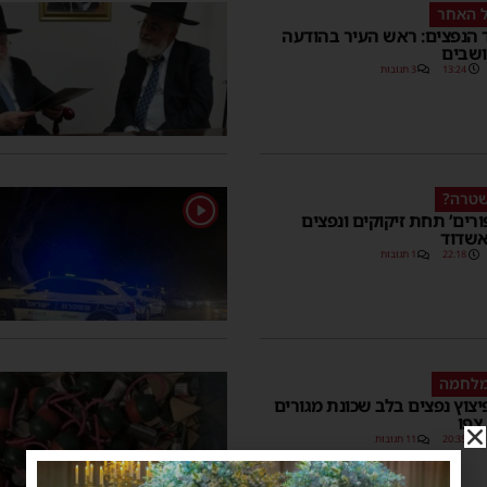
 האחר
 הנפצים: ראש העיר בהודעה
ושבים
13:24
3 תגובות
שטרה?
1
פורים’ תחת זיקוקים ונפצים
אשדוד
22:18
1 תגובות
מלחמה
יצוץ נפצים בלב שכונת מגורים
צפו
20:35
11 תגובות