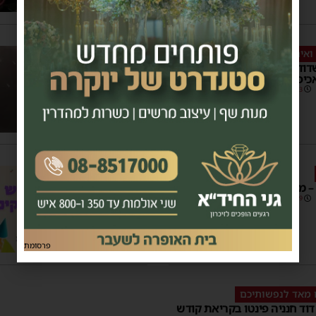
 ואיתו… בהלה רבה
1
דוד מזהירה: אפס סובלנות
יפה כנגד שימוש בנפצים
16:23
 – מסר מלב אל לב
11:59
1 תגובות
פרסומת
מאד לנפשותיכם
 דוד חנניה פינטו בקריאת קודש