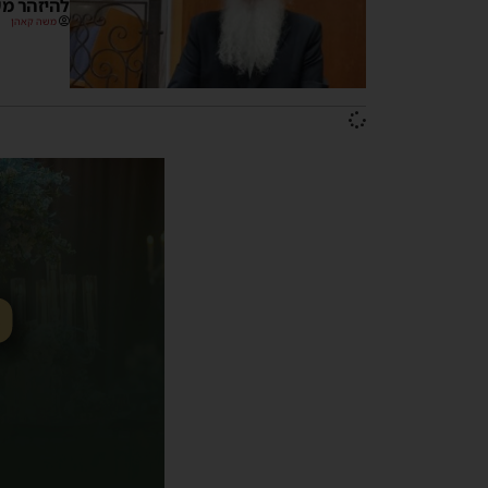
להיזהר מש
משה קאהן