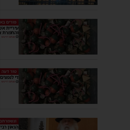
פורים בא
עיריית אש
והחמרת אכ
מנחם דויטש
טור דעה
די לנפצים
מנחם דויטש
ונשמרתם 
הגאון רבי