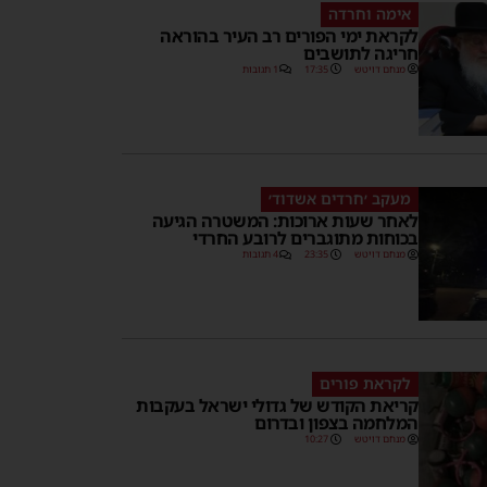
אימה וחרדה
לקראת ימי הפורים רב העיר בהוראה
חריגה לתושבים
מנחם דויטש
17:35
1 תגובות
מעקב ׳חרדים אשדוד׳
לאחר שעות ארוכות: המשטרה הגיעה
בכוחות מתוגברים לרובע החרדי
מנחם דויטש
23:35
4 תגובות
לקראת פורים
קריאת הקודש של גדולי ישראל בעקבות
המלחמה בצפון ובדרום
מנחם דויטש
10:27