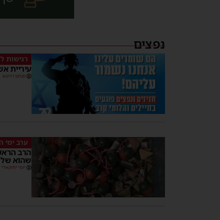
נפצים
רגישות ל
עיריית אשד
מנחם דויטש
ערב ימי ה
הרב הראשי
שהוא של נ
יוסי יחזקאלי