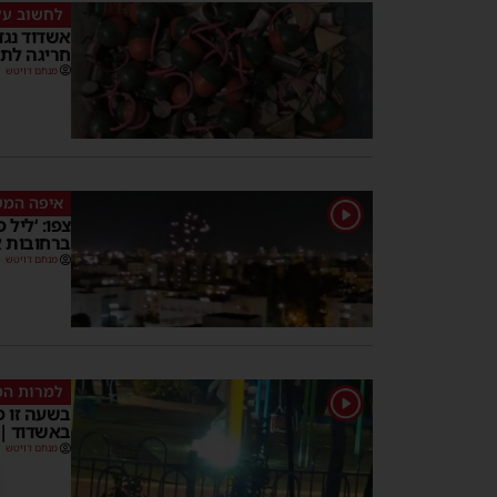
לחשוב על
אשדוד נגד
חריגה לת
מנחם דויטש
איפה המ
1
צפו: ‘ליל 
ברחובות 
מנחם דויטש
למרות ה
1
בשעה זו פ
באשדוד | 
מנחם דויטש