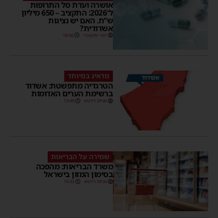
אושרה ועדת סל התרופות
ל־2026: התקציב – 650 מיליון
ש”ח. האם יש נציגות
אשדודית?
יוסי יחזקאלי
18:06
מדאיג במיוחד
הטרגדיה מתפשטת: אשדוד
ברשימת הערים האדומות
מנחם דויטש
13:48
שמירה על הבריאות
משרד הבריאות: מהפכה
בסימון המזון בישראל
מנחם דויטש
16:32