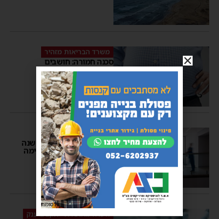
משרד הבריאות מזהיר
סכנה חמורה: חושבים
להרזות? לא בדרך הזו
מנחם דויטש
13:26
עצוב
מגיפת החצבת: פעוט בן שנה
וחצי נפטר – אשדוד ברשימה
האדומה
מנחם דויטש
15:48
פרסומת
וועדה מאושרת - תקציב ענק