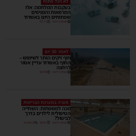
לא הכל פתוח
בעקבות המלחמה: אלו
המרפאות והסניפים
שפתוחים היום באשדוד
מנחם דויטש
07:11
לאחר 30 יום
חוף זיקים הותר לשימוש –
החוף באשדוד עדיין אסור
לרחצה
מנחם דויטש
00:50
סערה במערכת הבריאות
מכה למשפחות: השחייה
הטיפולית לילדים בדרך
לביטול?
מנחם דויטש
09:41
2 תגובות