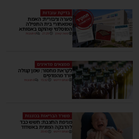
בדיקת עובדות
סערה ציבורית: האמת
שמאחורי בית התפילה
המוסלמי שהוקם באסותא
משה קאהן
21:29
6 תגובות
ממצאים מדאיגים
לקראת מחסור: שמן קנולה
יורד מהמדפים
מנחם דויטש
15:32
6 תגובות
משרד הבריאות בכוננות
מגיפת החצבת: חשש כבד
להדבקה המונית באשדוד
מנחם דויטש
20:43