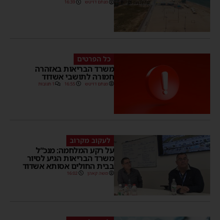
מנחם דויטש
16:39
כל הפרטים
משרד הבריאות באזהרה
חמורה לתושבי אשדוד
מנחם דויטש
16:55
1 תגובות
לעקוב מקרוב
על רקע המלחמה: מנכ”ל
משרד הבריאות הגיע לסיור
בבית החולים אסותא אשדוד
משה קאהן
16:02