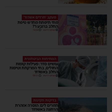
מעקב ‘חרדים אשדוד’
מתי תיפתח מחדש טיפת
החלב ברובע ו’?
מנחם דויטש
14:04
המתיחות הביטחונית
עושים סדר: פעילות קופות
החולים, בתי המרקחת וטיפות
החלב באשדוד
מנחם דויטש
08:51
בדיקות תקינות
חוזרים לים: הוסרה אזהרת
הרחצה באשדוד