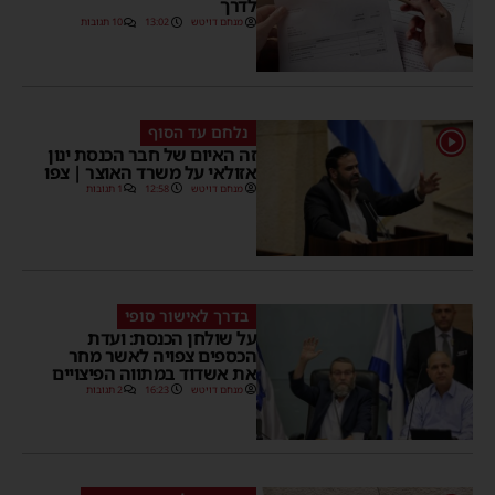
לדרך
מנחם דויטש
13:02
10 תגובות
נלחם עד הסוף
1
זה האיום של חבר הכנסת ינון
אזולאי על משרד האוצר | צפו
מנחם דויטש
12:58
1 תגובות
בדרך לאישור סופי
על שולחן הכנסת: ועדת
הכספים צפויה לאשר מחר
את אשדוד במתווה הפיצויים
מנחם דויטש
16:23
2 תגובות