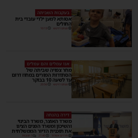
בעקבות השביתה
אסותא למען ילדי עובדי בית
החולים
מנחם דויטש
10:13
אנו עמלים והם עמלים
מחר צפויה שביתה של
הסתדרות המורים במחוז דרום
עד לשעה 10 בבוקר
מנחם דויטש
20:56
דירה בהנחה
משרד האוצר, משרד הבינוי
והשיכון ומשרד הפנים הציגו
את תוכנית הדיור הממשלתית
חרדים אשדוד
21:40
1 תגובות