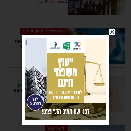
מנחם דויטש
20:27
בתום מאבק ארוך ועיקש
בשורת ענק לחולים
ומשפחותיהם: אלו התרופות
החדשות בהם יינתן החזר
כספי
מנחם דויטש
10:37
מכה קשה לנוסעים
מחירי התחבורה הציבורית
צפויים להתייקר בשבוע הבא
בכ-12% • כל הפרטים
מנחם דויטש
08:46
3 תגובות
פרסומת
תיקון עוול