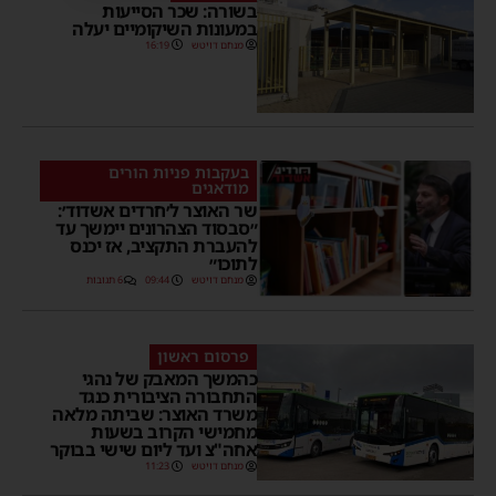
בשורה: שכר הסייעות
במעונות השיקומיים יעלה
מנחם דויטש
16:19
בעקבות פניות הורים
מודאגים
שר האוצר ל׳חרדים אשדוד׳:
״סבסוד הצהרונים יימשך עד
להעברת התקציב, אז יכנס
לתוכו״
מנחם דויטש
09:44
6 תגובות
פרסום ראשון
כהמשך המאבק של נהגי
התחבורה הציבורית כנגד
משרד האוצר: שביתה מלאה
מחמישי הקרוב בשעות
אחה"צ ועד ליום שישי בבוקר
מנחם דויטש
11:23