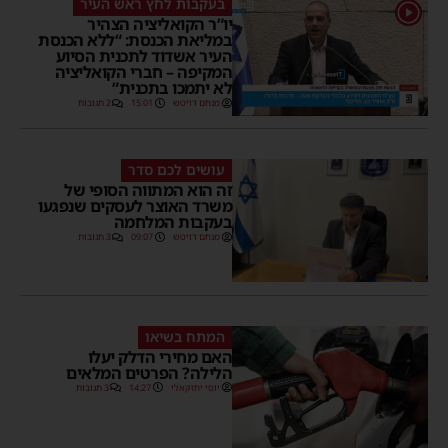
בעקבות לחץ ראש העיר
1
יו”ר הקואליציה הצהיר
במליאת הכנסת: “ללא הכנסת
העיר אשדוד לתכנית הסיוע
המקיפה – חברי הקואליציה
לא יתמכו בתכנית”
מנחם דויטש
15:01
2 תגובות
עושים לכם סדר
זה הוא המתווה הסופי של
משרד האוצר לעסקים שנפגעו
בעקבות המלחמה
מנחם דויטש
09:07
3 תגובות
המתח בשיאו
האם מחירי הדלק יעלו
הלילה? הפרטים המלאים
יוסי יחזקאלי
14:27
3 תגובות