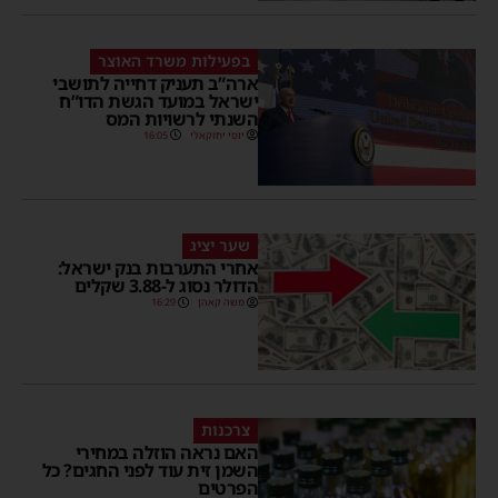
בפעילות משרד האוצר
ארה”ב תעניק דחייה לתושבי
ישראל במועד הגשת הדו”ח
השנתי לרשויות המס
יוסי יחזקאלי
16:05
שער יציג
אחרי התערבות בנק ישראל:
הדולר נסוג ל-3.88 שקלים
משה קאהן
16:29
צרכנות
האם נראה הוזלה במחירי
השמן זית עוד לפני החגים? כל
הפרטים