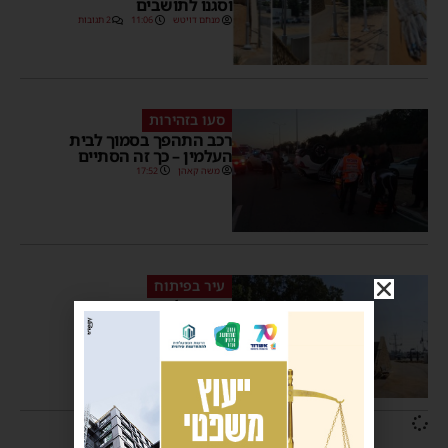
וסגנו לתושבים
מנחם דויטש
11:06
2 תגובות
סעו בזהירות
רכב התהפך בסמוך לבית
העלמין – כך זה הסתיים
משה קאהן
17:52
עיר בפיתוח
צפו: טיילת משה סנה
התחדשה ושודרגה
משה קאהן
14:29