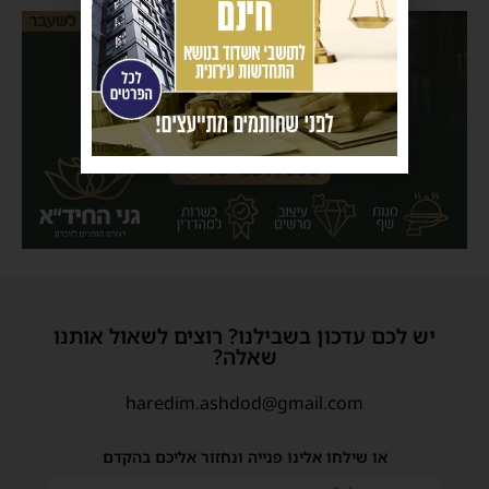
פרסומת
יש לכם עדכון בשבילנו? רוצים לשאול אותנו
שאלה?
haredim.ashdod@gmail.com
או שילחו אלינו פנייה ונחזור אליכם בהקדם