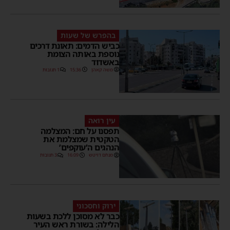
בהפרש של שעות
כביש הדמים: תאונת דרכים
נוספת באותה הצומת
באשדוד
משה קאהן
15:36
1 תגובות
עין רואה
תפסנו על חם: המצלמה
הטקטית שמצלמת את
הנהגים ה’עוקפים’
מנחם דויטש
16:09
3 תגובות
ירוק וחסכוני
כבר לא מסוכן ללכת בשעות
הלילה: בשורת ראש העיר