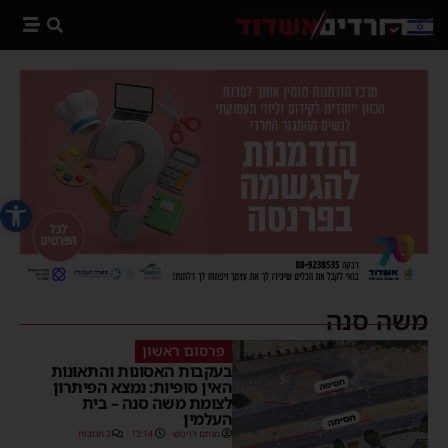
פתח סרג
משה סנה
פרסום ראשון
בעקבות האסונות והתאונות
האין סופיות: נמצא הפיתרון
לצומת משה סנה – בית
העלמין
מנחם דויטש
13:14
2 תגובות