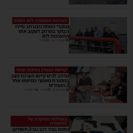
הערכות המשטרה לחג הפסח
מפקדי המחוז והמרחב סיירו
הבוקר במרחב לעקוב אחר
ההערכות לחג
מנחם דויטש
15:09
קריסת העגורן בתחנת הכוח
מרחב לכיש קיימו הערכת מצב
במסגרת מאמצי החיפוש אחר
2 הנעדרים
משה קאהן
18:35
1 תגובות
בפעילות ממוקדת של
המשטרה
נתפס בעיר רכב ובו 3 חשודים