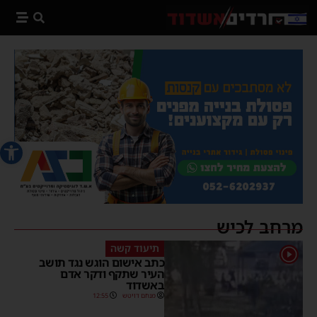
פתח סרג
מרחב לכיש
תיעוד קשה
1
כתב אישום הוגש נגד תושב
העיר שתקף ודקר אדם
באשדוד
מנחם דויטש
12:55