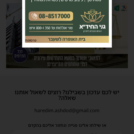
פרסומת
יש לכם עדכון בשבילנו? רוצים לשאול אותנו
שאלה?
haredim.ashdod@gmail.com
או שילחו אלינו פנייה ונחזור אליכם בהקדם