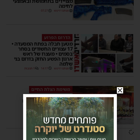
מצויידים בתחמושת ובאמצעי
לחימה
מנחם דויטש
07:27
הדרום הפרוע
מטען חבלה בפתח המסעדה •
17 עצורים החשודים בסחר
בסמים • מעצרו של ראש
ארגון הפשע החזק בדרום בני
שלמה
מנחם דויטש
14:17
1 תגובות
משימת הצלת החיים
מעבים את מערך הסיוע
הרפואי של מגן דוד אדום
בדרום הארץ
משה קאהן
14:50