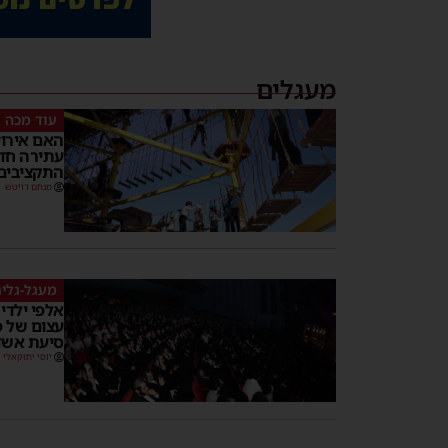
מעגלים
עוד מכה ל
האם אירוע
עתירה חד
התקציבים
מנחם דויטש
מעגל-גלי
אלפי ילדי
עצום של פ
סיעת אשד
יוסי יחזקאלי