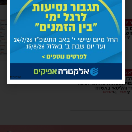
 יומם ולילה
ם ב’מעגלים’ את לומדי התורה
השבועות
15:02
1 תגובות
א נשאר בחוץ
פרסומת
כז למורשת׳ ו׳מאוגדים׳: נחשף
ת התורנית שתיועד לציבור
י והליטאי באשדוד
09:00
2 תגובות