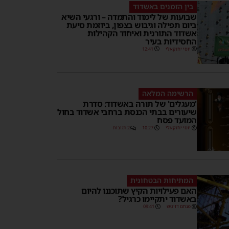
בין הזמנים באשדוד
שבועות של לימוד והתמדה – ורגעי השיא
ביום תפילה וגיבוש בצפון, ביוזמת סיעת
אשדוד התורנית ואיחוד הקהילות
החסידיות בעיר
יוסי יחזקאלי
12:41
הרשימה המלאה
'מעגלים' של תורה באשדוד: סדרת
שיעורים בבתי הכנסת ברחבי אשדוד בחול
המועד פסח
יוסי יחזקאלי
10:27
2 תגובות
המתיחות הבטחונית
האם פעילויות הקיץ שתוכננו להיום
באשדוד יתקיימו כרגיל?
מנחם דויטש
09:41