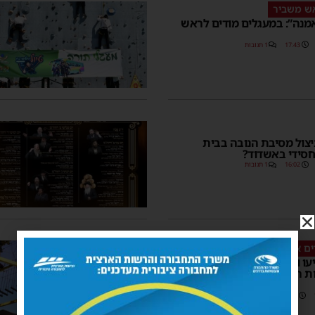
ש משביר
מנה”: במעגלים מודים לראש
17:43
1 תגובות
צול מסיבת הנובה בבית
סידי באשדוד?
16:02
1 תגובות
ים אשדוד'
יעו והשפיעו: מי עשה את
 הטובות ביותר בבין הזמנים
20:37
21 תגובות