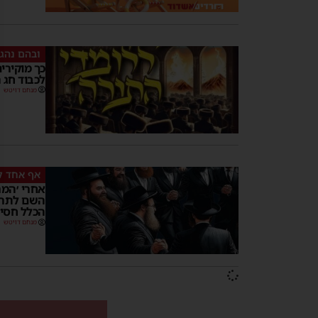
ובהם נהגה
כך מוקירי
לכבוד חג 
מנחם דויטש
אף אחד ל
אחרי ׳המר
השם לתרבו
הכלל חסיד
מנחם דויטש