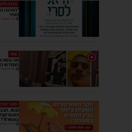
ברכה לרא
“הנהגה נא
העיר
יוסי יחזקאלי
צפו
1
מה עשה ני
המדרש הח
יוסי יחזקאלי
סקר 'חרד
כנסו, הצב
האטרקציות
באשדוד?
חרדים אשדוד