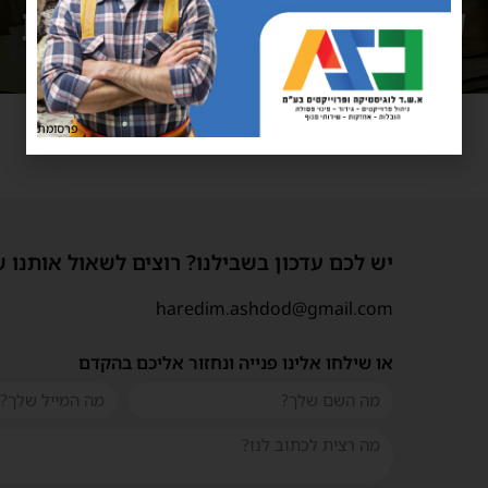
פרסומת
יש לכם עדכון בשבילנו? רוצים לשאול אותנו 
haredim.ashdod@gmail.com
או שילחו אלינו פנייה ונחזור אליכם בהקדם