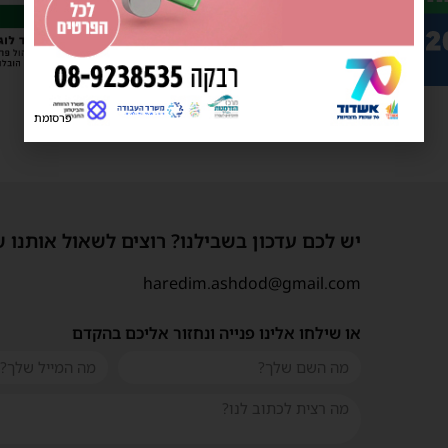
פרסומת
יש לכם עדכון בשבילנו? רוצים לשאול אותנו 
haredim.ashdod@gmail.com
או שילחו אלינו פנייה ונחזור אליכם בהקדם