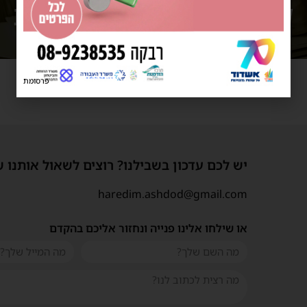
פרסומת
יש לכם עדכון בשבילנו? רוצים לשאול אותנו 
haredim.ashdod@gmail.com
או שילחו אלינו פנייה ונחזור אליכם בהקדם